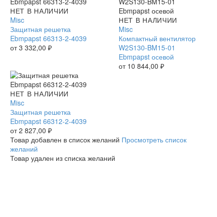
Защитная
НЕТ В НАЛИЧИИ
решетка
Misc
Компактный
НЕТ В НАЛИЧИИ
Ebmpapst
Защитная решетка
вентилятор
Misc
66313-
Ebmpapst 66313-2-4039
W2S130-
Компактный вентилятор
2-
от
3 332,00
₽
BM15-
W2S130-BM15-01
4039
01
Ebmpapst осевой
Ebmpapst
от
10 844,00
₽
осевой
Защитная
НЕТ В НАЛИЧИИ
решетка
Misc
Ebmpapst
Защитная решетка
66312-
Ebmpapst 66312-2-4039
2-
от
2 827,00
₽
4039
Товар добавлен в список желаний
Просмотреть список
желаний
Товар удален из списка желаний