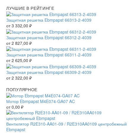
ЛУЧШИЕ В РЕЙТИНГЕ
Защитная решетка Ebmpapst 66313-2-4039
от
3 332,00
₽
Защитная решетка Ebmpapst 66312-2-4039
от
2 827,00
₽
Защитная решетка Ebmpapst 66311-2-4039
от
2 625,00
₽
Защитная решетка Ebmpapst 66309-2-4039
от
2 322,00
₽
ПОПУЛЯРНОЕ
Мотор Ebmpapst M4E074-GA07 AC
от
0,00
₽
Вентилятор R2E310-AA01-09 / R2E310AA0109 центробежный
Ebmpapst