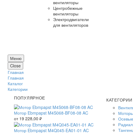
вентиляторы
Центробежные
вентиляторы
Электродвигатели
для вентиляторов
Меню
Close
Главная
Главная
Каталог
Категории
ПОПУЛЯРНОЕ
КАТЕГОРИИ
Вентил
Мотор Ebmpapst M4S068-BF08-08 AC
Моторы
от
19 228,00
₽
Осевые
Радиал
Танген
Мотор Ebmpapst M4Q045-EA01-01 AC