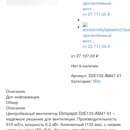
Центробежный
вент...
от
27 771,00
₽
НЕТ В НАЛИЧИИ
Центробежный
вент...
от
22 711,00
₽
от
27 197,00
₽
Нет в наличии
Артикул:
D2E133-AM47-01
Категория:
Misc
Описание
Доп информация
Обзор
Описание
Центробежный вентилятор Ebmpapst D2E133-AM47-01 –
надёжное решение для вентиляции. Производительность
510 м3/ч, мощность 0.2 кВт. Компактный (133 мм), с низким
уровнем шума (56 дБА). Идеален для оборудования, где