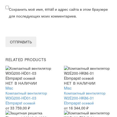
Сохранить моё имя, email и адрес сайта в этом браузере
для последующих моих комментариев.
ОТПРАВИТЬ
RELATED PRODUCTS
Компактный
НЕТ В НАЛИЧИИ
Компактный
НЕТ В НАЛИЧИИ
вентилятор
Misc
вентилятор
Misc
W3G200-
Компактный вентилятор
W2E200-
Компактный вентилятор
HD01-
W3G200-HD01-03
HK86-
W2E200-HK86-01
03
Ebmpapst осевой
01
Ebmpapst осевой
Ebmpapst
от
33 759,00
₽
Ebmpapst
от
16 344,00
₽
осевой
осевой