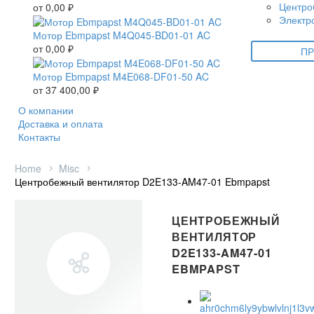
Центро
от
0,00
₽
Электр
Мотор Ebmpapst M4Q045-BD01-01 AC
от
0,00
₽
ПР
Мотор Ebmpapst M4E068-DF01-50 AC
от
37 400,00
₽
О компании
Доставка и оплата
Контакты
Home
Misc
Центробежный вентилятор D2E133-AM47-01 Ebmpapst
ЦЕНТРОБЕЖНЫЙ
ВЕНТИЛЯТОР
D2E133-AM47-01
EBMPAPST