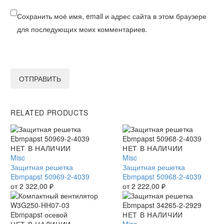
Сохранить моё имя, email и адрес сайта в этом браузере
для последующих моих комментариев.
ОТПРАВИТЬ
RELATED PRODUCTS
Защитная
НЕТ В НАЛИЧИИ
Защитная
НЕТ В НАЛИЧИИ
решетка
Misc
решетка
Misc
Ebmpapst
Защитная решетка
Ebmpapst
Защитная решетка
50969-
Ebmpapst 50969-2-4039
50968-
Ebmpapst 50968-2-4039
2-
от
2 322,00
₽
2-
от
2 222,00
₽
4039
4039
Защитная
НЕТ В НАЛИЧИИ
Компактный
НЕТ В НАЛИЧИИ
решетка
Misc