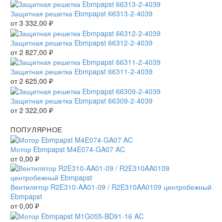
Защитная решетка Ebmpapst 66313-2-4039
от
3 332,00
₽
Защитная решетка Ebmpapst 66312-2-4039
от
2 827,00
₽
Защитная решетка Ebmpapst 66311-2-4039
от
2 625,00
₽
Защитная решетка Ebmpapst 66309-2-4039
от
2 322,00
₽
ПОПУЛЯРНОЕ
Мотор Ebmpapst M4E074-GA07 AC
от
0,00
₽
Вентилятор R2E310-AA01-09 / R2E310AA0109 центробежный
Ebmpapst
от
0,00
₽