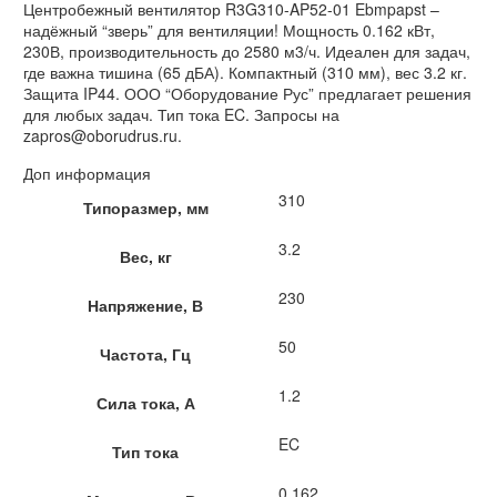
Центробежный вентилятор R3G310-AP52-01 Ebmpapst –
надёжный “зверь” для вентиляции! Мощность 0.162 кВт,
230В, производительность до 2580 м3/ч. Идеален для задач,
где важна тишина (65 дБА). Компактный (310 мм), вес 3.2 кг.
Защита IP44. ООО “Оборудование Рус” предлагает решения
для любых задач. Тип тока EC. Запросы на
zapros@oborudrus.ru.
Доп информация
310
Типоразмер, мм
3.2
Вес, кг
230
Напряжение, В
50
Частота, Гц
1.2
Сила тока, А
EC
Тип тока
0.162