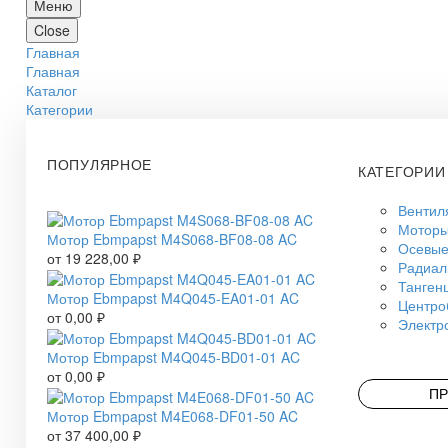
Меню
Close
Главная
Главная
Каталог
Категории
ПОПУЛЯРНОЕ
КАТЕГОРИИ
Вентил
Моторы
Мотор Ebmpapst M4S068-BF08-08 AC
Осевые
от
19 228,00
₽
Радиал
Танген
Мотор Ebmpapst M4Q045-EA01-01 AC
Центро
от
0,00
₽
Электр
Мотор Ebmpapst M4Q045-BD01-01 AC
от
0,00
₽
ПР
Мотор Ebmpapst M4E068-DF01-50 AC
от
37 400,00
₽