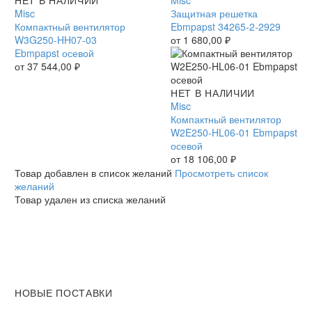
вентилятор
Misc
Ebmpapst
Защитная решетка
W3G250-
Компактный вентилятор
34265-
Ebmpapst 34265-2-2929
HH07-
W3G250-HH07-03
2-
от
1 680,00
₽
03
Ebmpapst осевой
2929
Ebmpapst
от
37 544,00
₽
осевой
Компактный
НЕТ В НАЛИЧИИ
вентилятор
Misc
W2E250-
Компактный вентилятор
HL06-
W2E250-HL06-01 Ebmpapst
01
осевой
Ebmpapst
от
18 106,00
₽
осевой
Товар добавлен в список желаний
Просмотреть список
желаний
Товар удален из списка желаний
НОВЫЕ ПОСТАВКИ