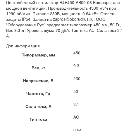
Центробежный вентилятор R4E450-AB09-06 Ebmpapst для
мощной вентиляции. Производительность 4500 м3/ч при
1290 об/мин. Питание 230В, мощность 0.64 кВт. Степень
защиты IP54. Заявки на zapros@oborudrus.ru. ООО
“Оборудование Рус” предлагает типоразмер 450 мм, 50 Гц.
Вес 9.3 кг. Уровень шума 70 дБА. Тип тока AC. Сила тока 3.1
А.
Доп информация
450
Типоразмер, мм
9.3
Вес, кг
230
Напряжение, В
50
Частота, Гц
3.1
Сила тока, А
AC
Тип тока
0.64