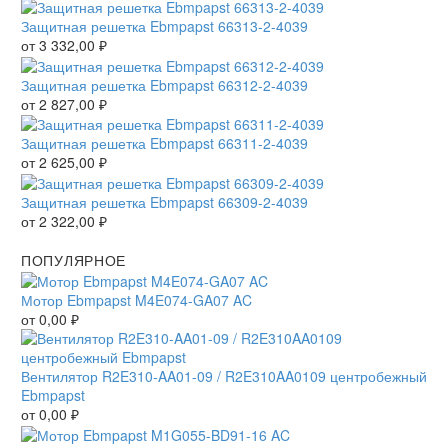
Защитная решетка Ebmpapst 66313-2-4039
от
3 332,00
₽
Защитная решетка Ebmpapst 66312-2-4039
от
2 827,00
₽
Защитная решетка Ebmpapst 66311-2-4039
от
2 625,00
₽
Защитная решетка Ebmpapst 66309-2-4039
от
2 322,00
₽
ПОПУЛЯРНОЕ
Мотор Ebmpapst M4E074-GA07 AC
от
0,00
₽
Вентилятор R2E310-AA01-09 / R2E310AA0109 центробежный
Ebmpapst
от
0,00
₽