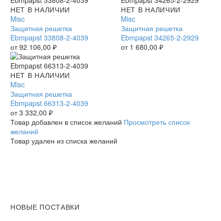
Защитная
НЕТ В НАЛИЧИИ
Защитная
НЕТ В НАЛИЧИИ
решетка
Misc
решетка
Misc
Ebmpapst
Защитная решетка
Ebmpapst
Защитная решетка
33808-
Ebmpapst 33808-2-4039
34265-
Ebmpapst 34265-2-2929
2-
от
92 106,00
₽
2-
от
1 680,00
₽
4039
2929
Защитная
НЕТ В НАЛИЧИИ
решетка
Misc
Ebmpapst
Защитная решетка
66313-
Ebmpapst 66313-2-4039
2-
от
3 332,00
₽
4039
Товар добавлен в список желаний
Просмотреть список
желаний
Товар удален из списка желаний
НОВЫЕ ПОСТАВКИ