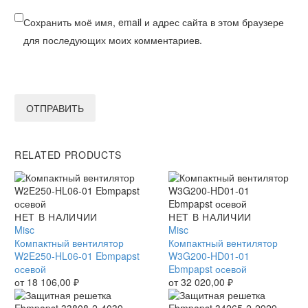
Сохранить моё имя, email и адрес сайта в этом браузере
для последующих моих комментариев.
ОТПРАВИТЬ
RELATED PRODUCTS
Компактный
НЕТ В НАЛИЧИИ
Компактный
НЕТ В НАЛИЧИИ
вентилятор
Misc
вентилятор
Misc
W2E250-
Компактный вентилятор
W3G200-
Компактный вентилятор
HL06-
W2E250-HL06-01 Ebmpapst
HD01-
W3G200-HD01-01
01
осевой
01
Ebmpapst осевой
Ebmpapst
от
18 106,00
₽
Ebmpapst
от
32 020,00
₽
осевой
осевой