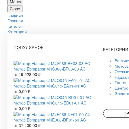
Меню
Close
Главная
Главная
Каталог
Категории
ПОПУЛЯРНОЕ
КАТЕГОРИИ
Вентил
Моторы
Мотор Ebmpapst M4S068-BF08-08 AC
Осевые
от
19 228,00
₽
Радиал
Танген
Мотор Ebmpapst M4Q045-EA01-01 AC
Центро
от
0,00
₽
Электр
Мотор Ebmpapst M4Q045-BD01-01 AC
от
0,00
₽
ПР
Мотор Ebmpapst M4E068-DF01-50 AC
от
37 400,00
₽