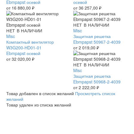
01
Ebmpapst осевой
01
осевой
Ebmpapst
от
16 880,00
₽
Ebmpapst
от
36 257,00
₽
осевой
осевой
Защитная
НЕТ В НАЛИЧИИ
Компактный
НЕТ В НАЛИЧИИ
решетка
Misc
вентилятор
Misc
Ebmpapst
Защитная решетка
W3G200-
Компактный вентилятор
50967-
Ebmpapst 50967-2-4039
HD01-
W3G200-HD01-01
2-
от
2 019,00
₽
01
Ebmpapst осевой
4039
Ebmpapst
от
32 020,00
₽
осевой
Защитная
НЕТ В НАЛИЧИИ
решетка
Misc
Ebmpapst
Защитная решетка
50968-
Ebmpapst 50968-2-4039
2-
от
2 222,00
₽
4039
Товар добавлен в список желаний
Просмотреть список
желаний
Товар удален из списка желаний