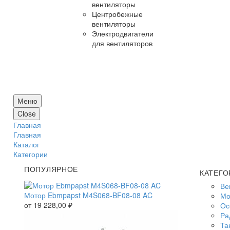
вентиляторы
Центробежные
вентиляторы
Электродвигатели
для вентиляторов
Меню
Close
Главная
Главная
Каталог
Категории
ПОПУЛЯРНОЕ
КАТЕГО
Ве
Мотор Ebmpapst M4S068-BF08-08 AC
Мо
от
19 228,00
₽
Ос
Ра
Та