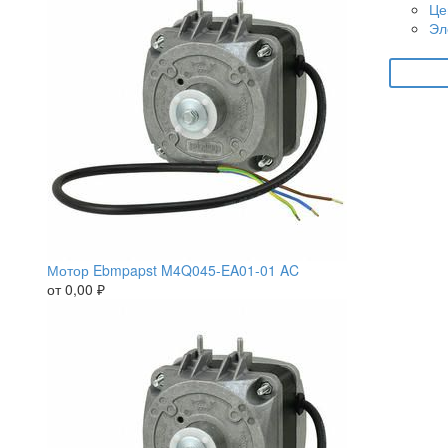
Це
Эл
Мотор Ebmpapst M4Q045-EA01-01 AC
от
0,00
₽