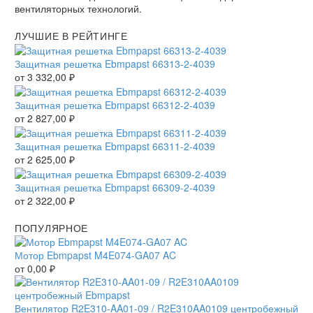
вентиляторных технологий.
ЛУЧШИЕ В РЕЙТИНГЕ
Защитная решетка Ebmpapst 66313-2-4039
от
3 332,00
₽
Защитная решетка Ebmpapst 66312-2-4039
от
2 827,00
₽
Защитная решетка Ebmpapst 66311-2-4039
от
2 625,00
₽
Защитная решетка Ebmpapst 66309-2-4039
от
2 322,00
₽
ПОПУЛЯРНОЕ
Мотор Ebmpapst M4E074-GA07 AC
от
0,00
₽
Вентилятор R2E310-AA01-09 / R2E310AA0109 центробежный