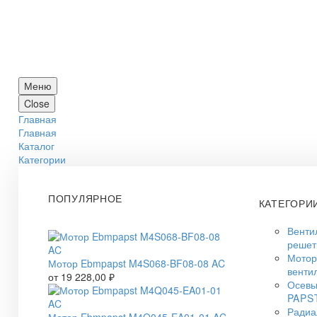
Меню
Close
Главная
Главная
Каталог
Категории
ПОПУЛЯРНОЕ
КАТЕГОРИ
Венти
решет
Мото
Мотор Ebmpapst M4S068-BF08-08 AC
венти
от
19 228,00
₽
Осевы
PAPS
Радиа