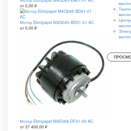
Мотор Ebmpapst M4Q045-EA01-01 AC
венти
от
0,00
₽
Танге
венти
Центр
Мотор Ebmpapst M4Q045-BD01-01 AC
венти
от
0,00
₽
Элект
венти
ПРОСМО
Мотор Ebmpapst M4E068-DF01-50 AC
от
37 400,00
₽