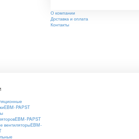
О компании
Доставка и оплата
Контакты
И
ляционные
ки
EBM-PAPST
ры
ляторов
EBM-PAPST
е вентиляторы
EBM-
T
льные