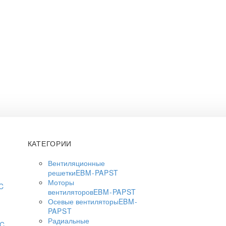
КАТЕГОРИИ
Вентиляционные
решетки
EBM-PAPST
Моторы
C
вентиляторов
EBM-PAPST
Осевые вентиляторы
EBM-
PAPST
Радиальные
AC