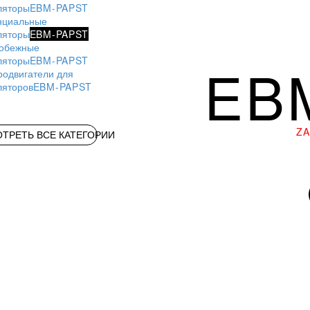
ляторы
EBM-PAPST
нциальные
ляторы
EBM-PAPST
обежные
ляторы
EBM-PAPST
EB
родвигатели для
ляторов
EBM-PAPST
Z
ТРЕТЬ ВСЕ КАТЕГОРИИ