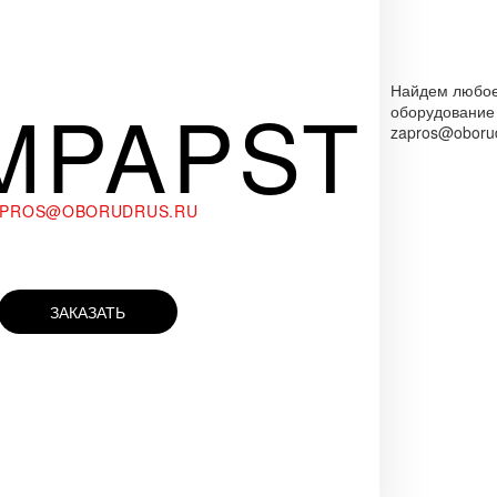
Найдем любо
MPAPST
оборудование
zapros@oborud
APROS@OBORUDRUS.RU
ЗАКАЗАТЬ