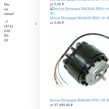
от
0,00
₽
Мы
на
связи!
Мотор Ebmpapst M4Q045-BD01-01 
+7
от
0,00
₽
0
(812)
200
82-
26
Мотор Ebmpapst M4E068-DF01-50 
от
37 400,00
₽