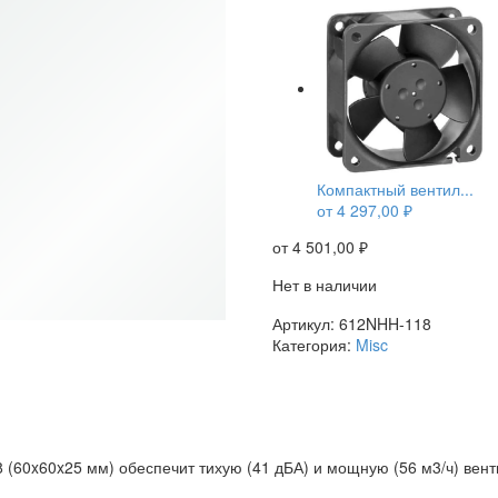
Компактный вентил...
от
4 297,00
₽
от
4 501,00
₽
Нет в наличии
Артикул:
612NHH-118
Категория:
Misc
(60x60x25 мм) обеспечит тихую (41 дБА) и мощную (56 м3/ч) вент