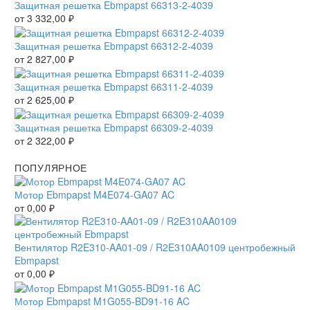
Защитная решетка Ebmpapst 66313-2-4039
от
3 332,00
₽
Защитная решетка Ebmpapst 66312-2-4039
от
2 827,00
₽
Защитная решетка Ebmpapst 66311-2-4039
от
2 625,00
₽
Защитная решетка Ebmpapst 66309-2-4039
от
2 322,00
₽
ПОПУЛЯРНОЕ
Мотор Ebmpapst M4E074-GA07 AC
от
0,00
₽
Вентилятор R2E310-AA01-09 / R2E310AA0109 центробежный
Ebmpapst
от
0,00
₽
Мотор Ebmpapst M1G055-BD91-16 AC