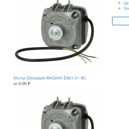
Це
Эл
Мотор Ebmpapst M4Q045-EA01-01 AC
от
0,00
₽