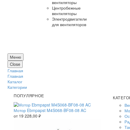
вентиляторы
Центробежные
вентиляторы
Электродвигатели
для вентиляторов
Меню
Close
Главная
Главная
Каталог
Категории
ПОПУЛЯРНОЕ
КАТЕГО
Ве
Мотор Ebmpapst M4S068-BF08-08 AC
Мо
от
19 228,00
₽
Ос
Ра
Та