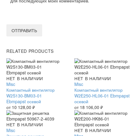
для последующих моих комментариев.
ОТПРАВИТЬ
RELATED PRODUCTS
Компактный
НЕТ В НАЛИЧИИ
Компактный
НЕТ В НАЛИЧИИ
вентилятор
Misc
вентилятор
Misc
W2S130-
Компактный вентилятор
W2E250-
Компактный вентилятор
BM03-
W2S130-BM03-01
HL06-
W2E250-HL06-01 Ebmpapst
01
Ebmpapst осевой
01
осевой
Ebmpapst
от
10 128,00
₽
Ebmpapst
от
18 106,00
₽
осевой
осевой
Защитная
НЕТ В НАЛИЧИИ
решетка
Misc
Компактный
НЕТ В НАЛИЧИИ
Ebmpapst
Защитная решетка
вентилятор
Misc