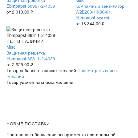
50967-
Ebmpapst 50967-2-4039
W2E200-
Компактный вентилятор
2-
от
2 019,00
₽
HK86-
W2E200-HK86-01
4039
01
Ebmpapst осевой
Ebmpapst
от
16 344,00
₽
осевой
Защитная
НЕТ В НАЛИЧИИ
решетка
Misc
Ebmpapst
Защитная решетка
66311-
Ebmpapst 66311-2-4039
2-
от
2 625,00
₽
4039
Товар добавлен в список желаний
Просмотреть список
желаний
Товар удален из списка желаний
НОВЫЕ ПОСТАВКИ
Постоянное обновление ассортимента оригинальной