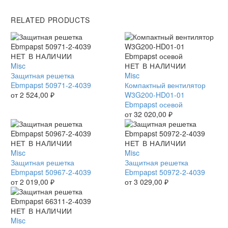
RELATED PRODUCTS
Защитная
НЕТ В НАЛИЧИИ
решетка
Misc
Компактный
НЕТ В НАЛИЧИИ
Ebmpapst
Защитная решетка
вентилятор
Misc
50971-
Ebmpapst 50971-2-4039
W3G200-
Компактный вентилятор
2-
от
2 524,00
₽
HD01-
W3G200-HD01-01
4039
01
Ebmpapst осевой
Ebmpapst
от
32 020,00
₽
осевой
Защитная
НЕТ В НАЛИЧИИ
Защитная
НЕТ В НАЛИЧИИ
решетка
Misc
решетка
Misc
Ebmpapst
Защитная решетка
Ebmpapst
Защитная решетка
50967-
Ebmpapst 50967-2-4039
50972-
Ebmpapst 50972-2-4039
2-
от
2 019,00
₽
2-
от
3 029,00
₽
4039
4039
Защитная
НЕТ В НАЛИЧИИ
решетка
Misc