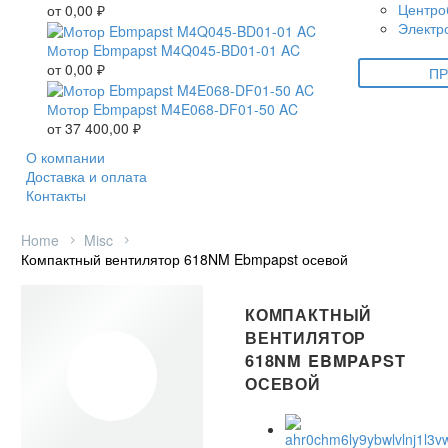
Центро
от
0,00
₽
Электр
Мотор Ebmpapst M4Q045-BD01-01 AC
от
0,00
₽
ПР
Мотор Ebmpapst M4E068-DF01-50 AC
от
37 400,00
₽
О компании
Доставка и оплата
Контакты
Home
Misc
Компактный вентилятор 618NM Ebmpapst осевой
КОМПАКТНЫЙ
ВЕНТИЛЯТОР
618NM EBMPAPST
ОСЕВОЙ