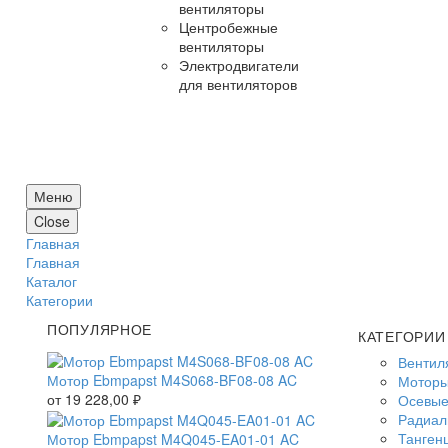
вентиляторы
Центробежные
вентиляторы
Электродвигатели
для вентиляторов
Меню
Close
Главная
Главная
Каталог
Категории
ПОПУЛЯРНОЕ
КАТЕГОРИИ
Вентил
Мотор Ebmpapst M4S068-BF08-08 AC
Моторы
от
19 228,00
₽
Осевые
Радиал
Танген
Мотор Ebmpapst M4Q045-EA01-01 AC