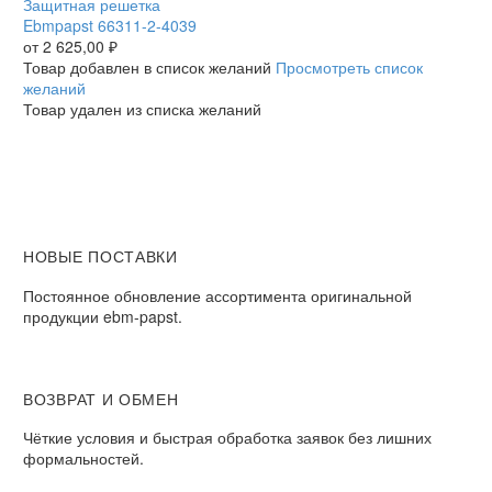
Ebmpapst
Защитная решетка
66311-
Ebmpapst 66311-2-4039
2-
от
2 625,00
₽
4039
Товар добавлен в список желаний
Просмотреть список
желаний
Товар удален из списка желаний
НОВЫЕ ПОСТАВКИ
Постоянное обновление ассортимента оригинальной
продукции ebm-papst.
ВОЗВРАТ И ОБМЕН
Чёткие условия и быстрая обработка заявок без лишних
формальностей.