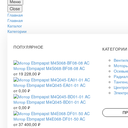
Меню
Close
Главная
Главная
Каталог
Категории
ПОПУЛЯРНОЕ
КАТЕГОРИИ
Вентил
Моторы
Мотор Ebmpapst M4S068-BF08-08 AC
Осевые
от
19 228,00
₽
Радиал
Танген
Мотор Ebmpapst M4Q045-EA01-01 AC
Центро
от
0,00
₽
Электр
Мотор Ebmpapst M4Q045-BD01-01 AC
от
0,00
₽
ПР
Мотор Ebmpapst M4E068-DF01-50 AC
от
37 400,00
₽