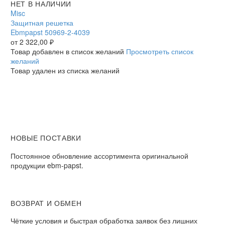
Защитная
НЕТ В НАЛИЧИИ
решетка
Misc
Ebmpapst
Защитная решетка
50969-
Ebmpapst 50969-2-4039
2-
от
2 322,00
₽
4039
Товар добавлен в список желаний
Просмотреть список
желаний
Товар удален из списка желаний
НОВЫЕ ПОСТАВКИ
Постоянное обновление ассортимента оригинальной
продукции ebm-papst.
ВОЗВРАТ И ОБМЕН
Чёткие условия и быстрая обработка заявок без лишних