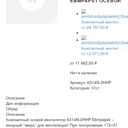
EBMPAPST ОСЕВОЙ
Компактный вентил...
от
24 757,00
₽
НЕТ В НАЛИЧИИ
Компактный вентил...
от
12 071,00
₽
от
11 662,00
₽
Нет в наличии
Артикул:
6314N-2HHP
Категория:
Misc
Описание
Доп информация
Обзор
Описание
Компактный осевой вентилятор 6314N-2HHP Ebmpapst –
мощный “зверь” для вентиляции! При типоразмере 172×51