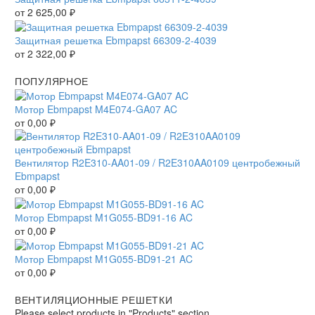
от
2 625,00
₽
Защитная решетка Ebmpapst 66309-2-4039
от
2 322,00
₽
ПОПУЛЯРНОЕ
Мотор Ebmpapst M4E074-GA07 AC
от
0,00
₽
Вентилятор R2E310-AA01-09 / R2E310AA0109 центробежный
Ebmpapst
от
0,00
₽
Мотор Ebmpapst M1G055-BD91-16 AC
от
0,00
₽
Мотор Ebmpapst M1G055-BD91-21 AC
от
0,00
₽
ВЕНТИЛЯЦИОННЫЕ РЕШЕТКИ
Please select products in "Products" section