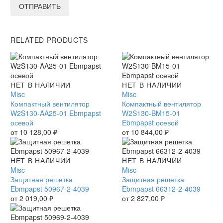
ОТПРАВИТЬ
RELATED PRODUCTS
Компактный
НЕТ В НАЛИЧИИ
Компактный
НЕТ В НАЛИЧИИ
вентилятор
Misc
вентилятор
Misc
W2S130-
Компактный вентилятор
W2S130-
Компактный вентилятор
AA25-
W2S130-AA25-01 Ebmpapst
BM15-
W2S130-BM15-01
01
осевой
01
Ebmpapst осевой
Ebmpapst
от
10 128,00
₽
Ebmpapst
от
10 844,00
₽
осевой
осевой
Защитная
НЕТ В НАЛИЧИИ
Защитная
НЕТ В НАЛИЧИИ
решетка
Misc
решетка
Misc
Ebmpapst
Защитная решетка
Ebmpapst
Защитная решетка
50967-
Ebmpapst 50967-2-4039
66312-
Ebmpapst 66312-2-4039
2-
от
2 019,00
₽
2-
от
2 827,00
₽
4039
4039