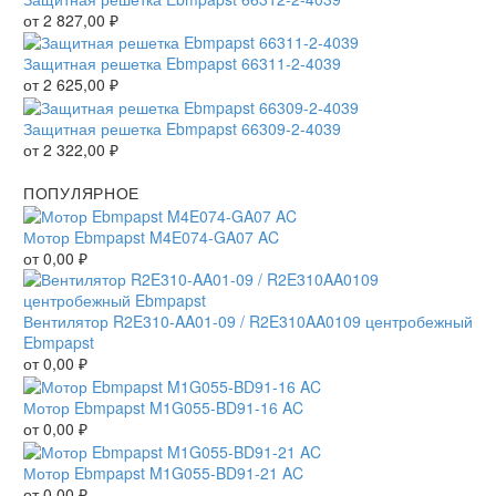
от
2 827,00
₽
Защитная решетка Ebmpapst 66311-2-4039
от
2 625,00
₽
Защитная решетка Ebmpapst 66309-2-4039
от
2 322,00
₽
ПОПУЛЯРНОЕ
Мотор Ebmpapst M4E074-GA07 AC
от
0,00
₽
Вентилятор R2E310-AA01-09 / R2E310AA0109 центробежный
Ebmpapst
от
0,00
₽
Мотор Ebmpapst M1G055-BD91-16 AC
от
0,00
₽
Мотор Ebmpapst M1G055-BD91-21 AC
от
0,00
₽