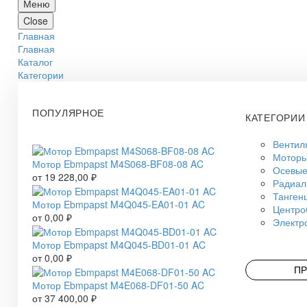
Меню
Close
Главная
Главная
Каталог
Категории
ПОПУЛЯРНОЕ
КАТЕГОРИИ
Вентил
Моторы
Мотор Ebmpapst M4S068-BF08-08 AC
Осевые
от
19 228,00
₽
Радиал
Танген
Мотор Ebmpapst M4Q045-EA01-01 AC
Центро
от
0,00
₽
Электр
Мотор Ebmpapst M4Q045-BD01-01 AC
от
0,00
₽
ПР
Мотор Ebmpapst M4E068-DF01-50 AC
от
37 400,00
₽