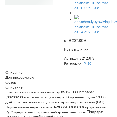
Компактный вентил...
от
10 025,00
₽
НЕТ В НАЛИЧИИ
Компактный вентил...
от
14 527,00
₽
от
9 207,00
₽
Нет в наличии
Артикул:
8212JH3
Категория:
Misc
Описание
Доп информация
Обзор
Описание
Компактный осевой вентилятор 8212JH3 Ebmpapst
(80x80x38 мм) – настоящий зверь! C уровнем шума 111.8
дБА, пластиковым корпусом и шарикоподшипником (Ball).
Подключение через кабель AWG 24. ООО “Оборудование
Рус” предлагает широкий выбор вентиляторов Ebmpapst.
Запросы на zapros@oborudrus.ru.