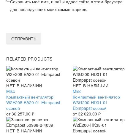
Сохранить моё имя, email и адрес сайта в этом браузере
для последующих моих комментариев.
ОТПРАВИТЬ
RELATED PRODUCTS
Компактный
НЕТ В НАЛИЧИИ
Компактный
НЕТ В НАЛИЧИИ
вентилятор
Misc
вентилятор
Misc
W2E208-
Компактный вентилятор
W3G200-
Компактный вентилятор
BA20-
W2E208-BA20-01 Ebmpapst
HD01-
W3G200-HD01-01
01
осевой
01
Ebmpapst осевой
Ebmpapst
от
36 257,00
₽
Ebmpapst
от
32 020,00
₽
осевой
осевой
Защитная
НЕТ В НАЛИЧИИ