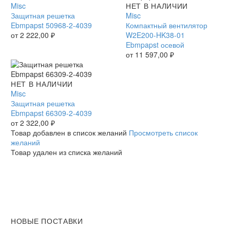
решетка
Misc
Компактный
НЕТ В НАЛИЧИИ
Ebmpapst
Защитная решетка
вентилятор
Misc
50968-
Ebmpapst 50968-2-4039
W2E200-
Компактный вентилятор
2-
от
2 222,00
₽
HK38-
W2E200-HK38-01
4039
01
Ebmpapst осевой
Ebmpapst
от
11 597,00
₽
осевой
Защитная
НЕТ В НАЛИЧИИ
решетка
Misc
Ebmpapst
Защитная решетка
66309-
Ebmpapst 66309-2-4039
2-
от
2 322,00
₽
4039
Товар добавлен в список желаний
Просмотреть список
желаний
Товар удален из списка желаний
НОВЫЕ ПОСТАВКИ