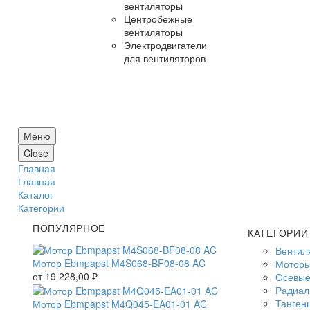
вентиляторы
Центробежные
вентиляторы
Электродвигатели
для вентиляторов
Меню
Close
Главная
Главная
Каталог
Категории
ПОПУЛЯРНОЕ
КАТЕГОРИИ
Вентил
Мотор Ebmpapst M4S068-BF08-08 AC
Моторы
от
19 228,00
₽
Осевые
Радиал
Танген
Мотор Ebmpapst M4Q045-EA01-01 AC