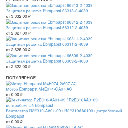
Защитная решетка Ebmpapst 66313-2-4039
от
3 332,00
₽
Защитная решетка Ebmpapst 66312-2-4039
от
2 827,00
₽
Защитная решетка Ebmpapst 66311-2-4039
от
2 625,00
₽
Защитная решетка Ebmpapst 66309-2-4039
от
2 322,00
₽
ПОПУЛЯРНОЕ
Мотор Ebmpapst M4E074-GA07 AC
от
0,00
₽
Вентилятор R2E310-AA01-09 / R2E310AA0109 центробежный
Ebmpapst
от
0,00
₽