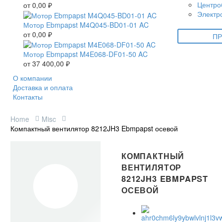
Центро
от
0,00
₽
Электр
Мотор Ebmpapst M4Q045-BD01-01 AC
от
0,00
₽
ПР
Мотор Ebmpapst M4E068-DF01-50 AC
от
37 400,00
₽
О компании
Доставка и оплата
Контакты
Home
Misc
Компактный вентилятор 8212JH3 Ebmpapst осевой
КОМПАКТНЫЙ
ВЕНТИЛЯТОР
8212JH3 EBMPAPST
ОСЕВОЙ