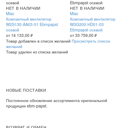
Компактный
НЕТ В НАЛИЧИИ
Компактный
НЕТ В НАЛИЧИИ
вентилятор
Misc
вентилятор
Misc
W2S130-
Компактный вентилятор
W3G200-
Компактный вентилятор
AA03-
W2S130-AA03-01 Ebmpapst
HD01-
W3G200-HD01-03
01
осевой
03
Ebmpapst осевой
Ebmpapst
от
14 133,00
₽
Ebmpapst
от
33 759,00
₽
осевой
осевой
Товар добавлен в список желаний
Просмотреть список
желаний
Товар удален из списка желаний
НОВЫЕ ПОСТАВКИ
Постоянное обновление ассортимента оригинальной
продукции ebm-papst.
ВОЗВРАТ И ОБМЕН