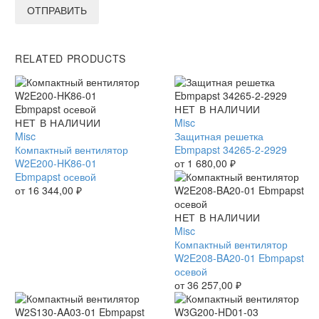
ОТПРАВИТЬ
RELATED PRODUCTS
Защитная
НЕТ В НАЛИЧИИ
Компактный
НЕТ В НАЛИЧИИ
решетка
Misc
вентилятор
Misc
Ebmpapst
Защитная решетка
W2E200-
Компактный вентилятор
34265-
Ebmpapst 34265-2-2929
HK86-
W2E200-HK86-01
2-
от
1 680,00
₽
01
Ebmpapst осевой
2929
Ebmpapst
от
16 344,00
₽
осевой
Компактный
НЕТ В НАЛИЧИИ
вентилятор
Misc
W2E208-
Компактный вентилятор
BA20-
W2E208-BA20-01 Ebmpapst
01
осевой
Ebmpapst
от
36 257,00
₽
осевой