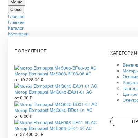
Меню
Close
Главная
Главная
Каталог
Категории
ПОПУЛЯРНОЕ
КАТЕГОРИИ
Вентил
Моторы
Мотор Ebmpapst M4S068-BF08-08 AC
Осевые
от
19 228,00
₽
Радиал
Танген
Мотор Ebmpapst M4Q045-EA01-01 AC
Центро
от
0,00
₽
Электр
Мотор Ebmpapst M4Q045-BD01-01 AC
от
0,00
₽
ПР
Мотор Ebmpapst M4E068-DF01-50 AC
от
37 400,00
₽