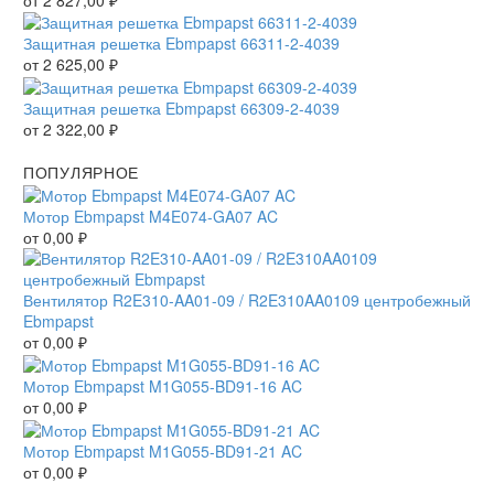
Защитная решетка Ebmpapst 66311-2-4039
от
2 625,00
₽
Защитная решетка Ebmpapst 66309-2-4039
от
2 322,00
₽
ПОПУЛЯРНОЕ
Мотор Ebmpapst M4E074-GA07 AC
от
0,00
₽
Вентилятор R2E310-AA01-09 / R2E310AA0109 центробежный
Ebmpapst
от
0,00
₽
Мотор Ebmpapst M1G055-BD91-16 AC
от
0,00
₽
Мотор Ebmpapst M1G055-BD91-21 AC
от
0,00
₽