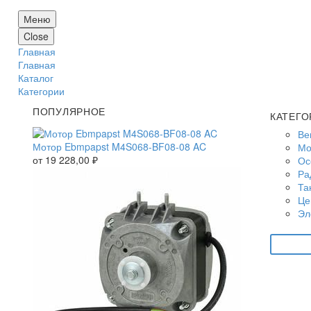
Меню
Close
Главная
Главная
Каталог
Категории
ПОПУЛЯРНОЕ
КАТЕГО
Ве
Мотор Ebmpapst M4S068-BF08-08 AC
Мо
от
19 228,00
₽
Ос
Ра
Та
Це
Эл