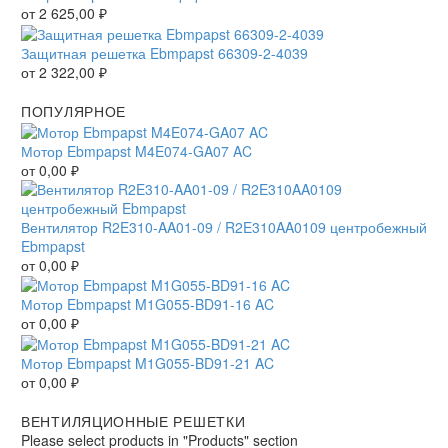
от
2 625,00
₽
Защитная решетка Ebmpapst 66309-2-4039
от
2 322,00
₽
ПОПУЛЯРНОЕ
Мотор Ebmpapst M4E074-GA07 AC
от
0,00
₽
Вентилятор R2E310-AA01-09 / R2E310AA0109 центробежный
Ebmpapst
от
0,00
₽
Мотор Ebmpapst M1G055-BD91-16 AC
от
0,00
₽
Мотор Ebmpapst M1G055-BD91-21 AC
от
0,00
₽
ВЕНТИЛЯЦИОННЫЕ РЕШЕТКИ
Please select products in "Products" section