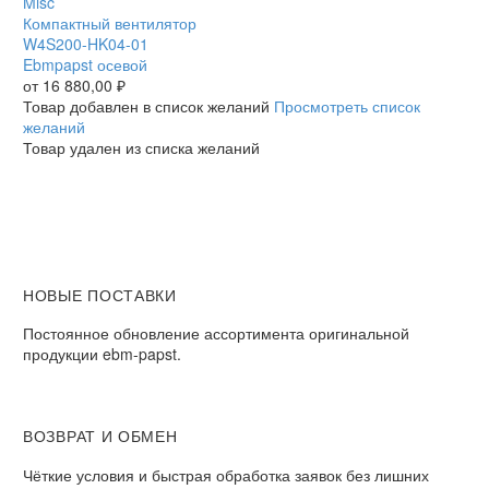
вентилятор
Misc
W4S200-
Компактный вентилятор
HK04-
W4S200-HK04-01
01
Ebmpapst осевой
Ebmpapst
от
16 880,00
₽
осевой
Товар добавлен в список желаний
Просмотреть список
желаний
Товар удален из списка желаний
НОВЫЕ ПОСТАВКИ
Постоянное обновление ассортимента оригинальной
продукции ebm-papst.
ВОЗВРАТ И ОБМЕН
Чёткие условия и быстрая обработка заявок без лишних