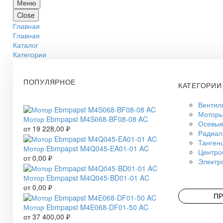
Меню
Close
Главная
Главная
Каталог
Категории
ПОПУЛЯРНОЕ
КАТЕГОРИИ
Вентил
Моторы
Мотор Ebmpapst M4S068-BF08-08 AC
Осевые
от
19 228,00
₽
Радиал
Танген
Мотор Ebmpapst M4Q045-EA01-01 AC
Центро
от
0,00
₽
Электр
Мотор Ebmpapst M4Q045-BD01-01 AC
от
0,00
₽
ПР
Мотор Ebmpapst M4E068-DF01-50 AC
от
37 400,00
₽