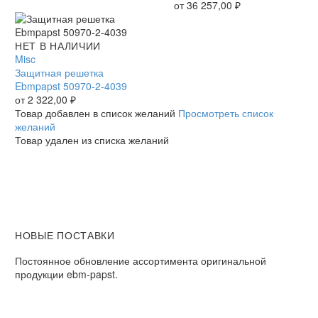
Ebmpapst
от
36 257,00
₽
осевой
Защитная
НЕТ В НАЛИЧИИ
решетка
Misc
Ebmpapst
Защитная решетка
50970-
Ebmpapst 50970-2-4039
2-
от
2 322,00
₽
4039
Товар добавлен в список желаний
Просмотреть список
желаний
Товар удален из списка желаний
НОВЫЕ ПОСТАВКИ
Постоянное обновление ассортимента оригинальной
продукции ebm-papst.