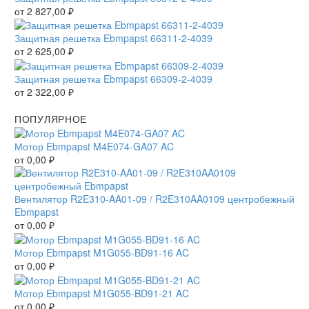
от
2 827,00
₽
Защитная решетка Ebmpapst 66311-2-4039
от
2 625,00
₽
Защитная решетка Ebmpapst 66309-2-4039
от
2 322,00
₽
ПОПУЛЯРНОЕ
Мотор Ebmpapst M4E074-GA07 AC
от
0,00
₽
Вентилятор R2E310-AA01-09 / R2E310AA0109 центробежный
Ebmpapst
от
0,00
₽
Мотор Ebmpapst M1G055-BD91-16 AC
от
0,00
₽
Мотор Ebmpapst M1G055-BD91-21 AC
от
0,00
₽