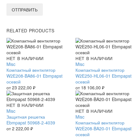
ОТПРАВИТЬ
RELATED PRODUCTS
Компактный
НЕТ В НАЛИЧИИ
Компактный
НЕТ В НАЛИЧИИ
вентилятор
Misc
вентилятор
Misc
W2E208-
Компактный вентилятор
W2E250-
Компактный вентилятор
BA86-
W2E208-BA86-01 Ebmpapst
HL06-
W2E250-HL06-01 Ebmpapst
01
осевой
01
осевой
Ebmpapst
от
23 222,00
₽
Ebmpapst
от
18 106,00
₽
осевой
осевой
Защитная
НЕТ В НАЛИЧИИ
решетка
Misc
Компактный
НЕТ В НАЛИЧИИ
Ebmpapst
Защитная решетка
вентилятор
Misc
50968-
Ebmpapst 50968-2-4039
W2E208-
Компактный вентилятор
2-
от
2 222,00
₽
BA20-
W2E208-BA20-01 Ebmpapst
4039
01
осевой