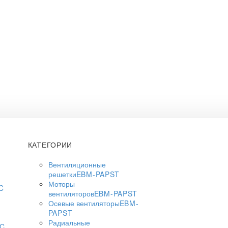
КАТЕГОРИИ
Вентиляционные
решетки
EBM-PAPST
Моторы
C
вентиляторов
EBM-PAPST
Осевые вентиляторы
EBM-
PAPST
Радиальные
AC