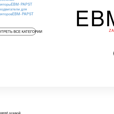
ляторы
EBM-PAPST
EB
родвигатели для
ляторов
EBM-PAPST
Z
ТРЕТЬ ВСЕ КАТЕГОРИИ
apst осевой