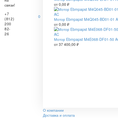
на
от
0,00
₽
связи!
+7
0
(812)
Мотор Ebmpapst M4Q045-BD01-01 
200
от
0,00
₽
82-
26
Мотор Ebmpapst M4E068-DF01-50 
от
37 400,00
₽
О компании
Доставка и оплата