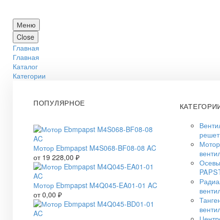
Меню
Close
Главная
Главная
Каталог
Категории
ПОПУЛЯРНОЕ
КАТЕГОРИ
Венти
решет
Мото
Мотор Ebmpapst M4S068-BF08-08 AC
венти
от
19 228,00
₽
Осевы
PAPS
Радиа
Мотор Ebmpapst M4Q045-EA01-01 AC
венти
от
0,00
₽
Танге
венти
Центр