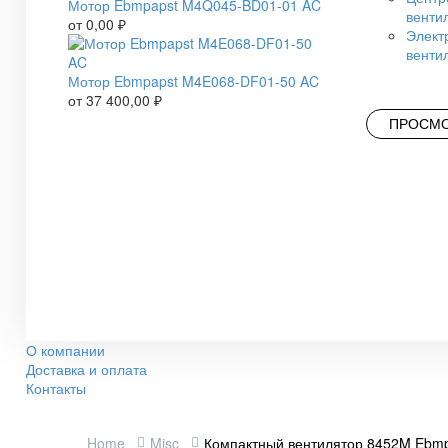
Мотор Ebmpapst M4Q045-BD01-01 AC
венти
от
0,00
₽
Элект
венти
Мотор Ebmpapst M4E068-DF01-50 AC
от
37 400,00
₽
ПРОСМО
О компании
Доставка и оплата
Контакты
Home
Misc
Компактный вентилятор 8452M Ebmp