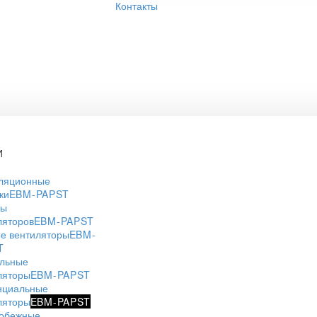
Контакты
И
ляционные
ки
EBM-PAPST
ры
ляторов
EBM-PAPST
е вентиляторы
EBM-
T
льные
ляторы
EBM-PAPST
нциальные
ляторы
EBM-PAPST
обежные