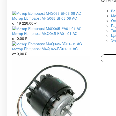
КАТЕГО
Ве
Мо
Мотор Ebmpapst M4S068-BF08-08 AC
Ос
от
19 228,00
₽
Ра
Та
Мотор Ebmpapst M4Q045-EA01-01 AC
Це
от
0,00
₽
Эл
Мотор Ebmpapst M4Q045-BD01-01 AC
от
0,00
₽