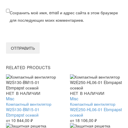
Сохранить моё имя, email и адрес сайта в этом браузере
для последующих моих комментариев.
ОТПРАВИТЬ
RELATED PRODUCTS
Компактный
НЕТ В НАЛИЧИИ
Компактный
НЕТ В НАЛИЧИИ
вентилятор
Misc
вентилятор
Misc
W2S130-
Компактный вентилятор
W2E250-
Компактный вентилятор
BM15-
W2S130-BM15-01
HL06-
W2E250-HL06-01 Ebmpapst
01
Ebmpapst осевой
01
осевой
Ebmpapst
от
10 844,00
₽
Ebmpapst
от
18 106,00
₽
осевой
осевой