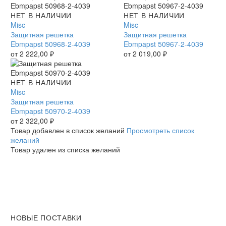
Защитная
НЕТ В НАЛИЧИИ
Защитная
НЕТ В НАЛИЧИИ
решетка
Misc
решетка
Misc
Ebmpapst
Защитная решетка
Ebmpapst
Защитная решетка
50968-
Ebmpapst 50968-2-4039
50967-
Ebmpapst 50967-2-4039
2-
от
2 222,00
₽
2-
от
2 019,00
₽
4039
4039
Защитная
НЕТ В НАЛИЧИИ
решетка
Misc
Ebmpapst
Защитная решетка
50970-
Ebmpapst 50970-2-4039
2-
от
2 322,00
₽
4039
Товар добавлен в список желаний
Просмотреть список
желаний
Товар удален из списка желаний
НОВЫЕ ПОСТАВКИ