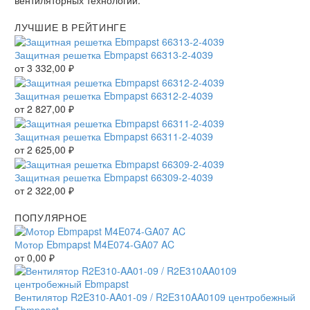
вентиляторных технологий.
ЛУЧШИЕ В РЕЙТИНГЕ
Защитная решетка Ebmpapst 66313-2-4039
от
3 332,00
₽
Защитная решетка Ebmpapst 66312-2-4039
от
2 827,00
₽
Защитная решетка Ebmpapst 66311-2-4039
от
2 625,00
₽
Защитная решетка Ebmpapst 66309-2-4039
от
2 322,00
₽
ПОПУЛЯРНОЕ
Мотор Ebmpapst M4E074-GA07 AC
от
0,00
₽
Вентилятор R2E310-AA01-09 / R2E310AA0109 центробежный