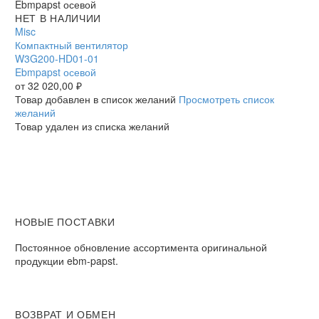
Компактный
НЕТ В НАЛИЧИИ
вентилятор
Misc
W3G200-
Компактный вентилятор
HD01-
W3G200-HD01-01
01
Ebmpapst осевой
Ebmpapst
от
32 020,00
₽
осевой
Товар добавлен в список желаний
Просмотреть список
желаний
Товар удален из списка желаний
НОВЫЕ ПОСТАВКИ
Постоянное обновление ассортимента оригинальной
продукции ebm-papst.
ВОЗВРАТ И ОБМЕН