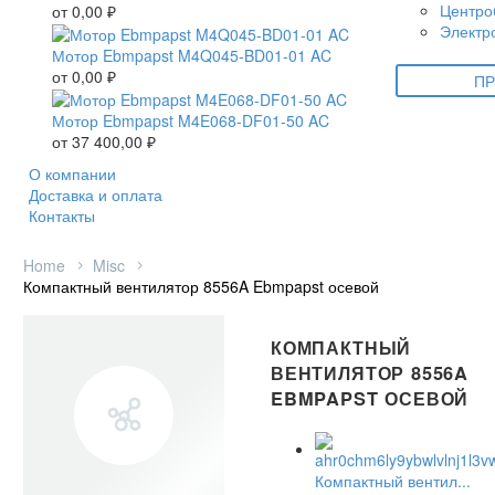
Центро
от
0,00
₽
Электр
Мотор Ebmpapst M4Q045-BD01-01 AC
от
0,00
₽
ПР
Мотор Ebmpapst M4E068-DF01-50 AC
от
37 400,00
₽
О компании
Доставка и оплата
Контакты
Home
Misc
Компактный вентилятор 8556A Ebmpapst осевой
КОМПАКТНЫЙ
ВЕНТИЛЯТОР 8556A
EBMPAPST ОСЕВОЙ
Компактный вентил...