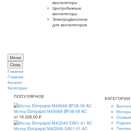
вентиляторы
Центробежные
вентиляторы
Электродвигатели
для вентиляторов
Меню
Close
Главная
Главная
Каталог
Категории
ПОПУЛЯРНОЕ
КАТЕГОРИИ
Вентил
Мотор Ebmpapst M4S068-BF08-08 AC
Моторы
от
19 228,00
₽
Осевые
Радиал
Танген
Мотор Ebmpapst M4Q045-EA01-01 AC