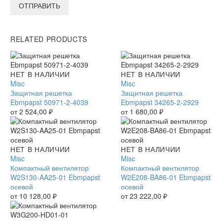
ОТПРАВИТЬ
RELATED PRODUCTS
Защитная
НЕТ В НАЛИЧИИ
Защитная
НЕТ В НАЛИЧИИ
решетка
Misc
решетка
Misc
Ebmpapst
Защитная решетка
Ebmpapst
Защитная решетка
50971-
Ebmpapst 50971-2-4039
34265-
Ebmpapst 34265-2-2929
2-
от
2 524,00
₽
2-
от
1 680,00
₽
4039
2929
Компактный
НЕТ В НАЛИЧИИ
Компактный
НЕТ В НАЛИЧИИ
вентилятор
Misc
вентилятор
Misc
W2S130-
Компактный вентилятор
W2E208-
Компактный вентилятор
AA25-
W2S130-AA25-01 Ebmpapst
BA86-
W2E208-BA86-01 Ebmpapst
01
осевой
01
осевой
Ebmpapst
от
10 128,00
₽
Ebmpapst
от
23 222,00
₽
осевой
осевой