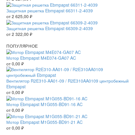
Защитная решетка Ebmpapst 66311-2-4039
от
2 625,00
₽
Защитная решетка Ebmpapst 66309-2-4039
от
2 322,00
₽
ПОПУЛЯРНОЕ
Мотор Ebmpapst M4E074-GA07 AC
от
0,00
₽
Вентилятор R2E310-AA01-09 / R2E310AA0109 центробежный
Ebmpapst
от
0,00
₽
Мотор Ebmpapst M1G055-BD91-16 AC
от
0,00
₽
Мотор Ebmpapst M1G055-BD91-21 AC
от
0,00
₽