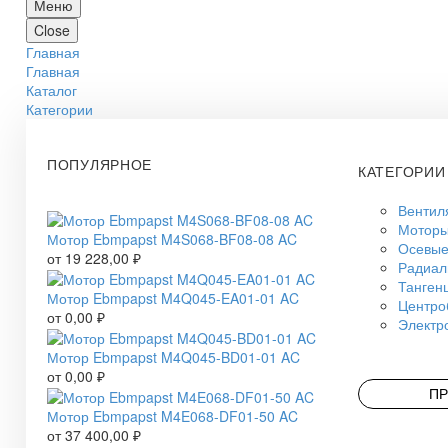
Меню
Close
Главная
Главная
Каталог
Категории
ПОПУЛЯРНОЕ
КАТЕГОРИИ
Вентил
Моторы
Мотор Ebmpapst M4S068-BF08-08 AC
Осевые
от
19 228,00
₽
Радиал
Танген
Мотор Ebmpapst M4Q045-EA01-01 AC
Центро
от
0,00
₽
Электр
Мотор Ebmpapst M4Q045-BD01-01 AC
от
0,00
₽
ПР
Мотор Ebmpapst M4E068-DF01-50 AC
от
37 400,00
₽