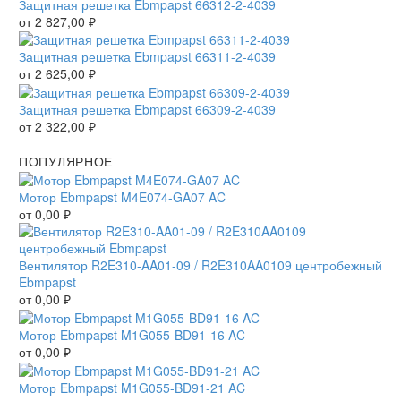
Защитная решетка Ebmpapst 66312-2-4039
от
2 827,00
₽
Защитная решетка Ebmpapst 66311-2-4039
от
2 625,00
₽
Защитная решетка Ebmpapst 66309-2-4039
от
2 322,00
₽
ПОПУЛЯРНОЕ
Мотор Ebmpapst M4E074-GA07 AC
от
0,00
₽
Вентилятор R2E310-AA01-09 / R2E310AA0109 центробежный
Ebmpapst
от
0,00
₽
Мотор Ebmpapst M1G055-BD91-16 AC
от
0,00
₽
Мотор Ebmpapst M1G055-BD91-21 AC