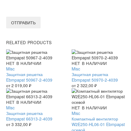
ОТПРАВИТЬ
RELATED PRODUCTS
Защитная
НЕТ В НАЛИЧИИ
Защитная
НЕТ В НАЛИЧИИ
решетка
Misc
решетка
Misc
Ebmpapst
Защитная решетка
Ebmpapst
Защитная решетка
50967-
Ebmpapst 50967-2-4039
50970-
Ebmpapst 50970-2-4039
2-
от
2 019,00
₽
2-
от
2 322,00
₽
4039
4039
Защитная
НЕТ В НАЛИЧИИ
решетка
Misc
Компактный
НЕТ В НАЛИЧИИ
Ebmpapst
Защитная решетка
вентилятор
Misc
66313-
Ebmpapst 66313-2-4039
W2E250-
Компактный вентилятор
2-
от
3 332,00
₽
HL06-
W2E250-HL06-01 Ebmpapst
4039
01
осевой