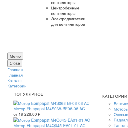
вентиляторы
Центробежные
вентиляторы
Электродвигатели
для вентиляторов
Меню
Close
Главная
Главная
Каталог
Категории
ПОПУЛЯРНОЕ
КАТЕГОРИИ
Вентил
Мотор Ebmpapst M4S068-BF08-08 AC
Моторы
от
19 228,00
₽
Осевые
Радиал
Танген
Мотор Ebmpapst M4Q045-EA01-01 AC