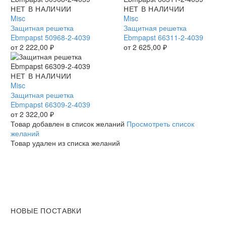
Защитная
НЕТ В НАЛИЧИИ
Защитная
НЕТ В НАЛИЧИИ
решетка
Misc
решетка
Misc
Ebmpapst
Защитная решетка
Ebmpapst
Защитная решетка
50968-
Ebmpapst 50968-2-4039
66311-
Ebmpapst 66311-2-4039
2-
от
2 222,00
₽
2-
от
2 625,00
₽
4039
4039
Защитная
НЕТ В НАЛИЧИИ
решетка
Misc
Ebmpapst
Защитная решетка
66309-
Ebmpapst 66309-2-4039
2-
от
2 322,00
₽
4039
Товар добавлен в список желаний
Просмотреть список
желаний
Товар удален из списка желаний
НОВЫЕ ПОСТАВКИ