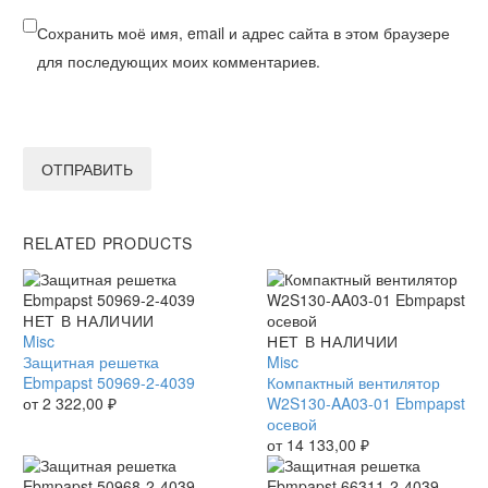
Сохранить моё имя, email и адрес сайта в этом браузере
для последующих моих комментариев.
ОТПРАВИТЬ
RELATED PRODUCTS
Защитная
НЕТ В НАЛИЧИИ
решетка
Misc
Компактный
НЕТ В НАЛИЧИИ
Ebmpapst
Защитная решетка
вентилятор
Misc
50969-
Ebmpapst 50969-2-4039
W2S130-
Компактный вентилятор
2-
от
2 322,00
₽
AA03-
W2S130-AA03-01 Ebmpapst
4039
01
осевой
Ebmpapst
от
14 133,00
₽
осевой