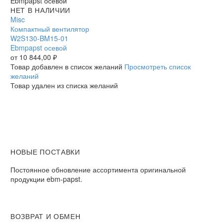
Компактный
НЕТ В НАЛИЧИИ
вентилятор
Misc
W2S130-
Компактный вентилятор
BM15-
W2S130-BM15-01
01
Ebmpapst осевой
Ebmpapst
от
10 844,00
₽
осевой
Товар добавлен в список желаний
Просмотреть список
желаний
Товар удален из списка желаний
НОВЫЕ ПОСТАВКИ
Постоянное обновление ассортимента оригинальной
продукции ebm-papst.
ВОЗВРАТ И ОБМЕН