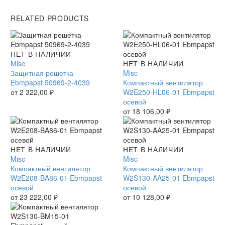
RELATED PRODUCTS
Защитная
НЕТ В НАЛИЧИИ
решетка
Misc
Компактный
НЕТ В НАЛИЧИИ
Ebmpapst
Защитная решетка
вентилятор
Misc
50969-
Ebmpapst 50969-2-4039
W2E250-
Компактный вентилятор
2-
от
2 322,00
₽
HL06-
W2E250-HL06-01 Ebmpapst
4039
01
осевой
Ebmpapst
от
18 106,00
₽
осевой
Компактный
НЕТ В НАЛИЧИИ
Компактный
НЕТ В НАЛИЧИИ
вентилятор
Misc
вентилятор
Misc
W2E208-
Компактный вентилятор
W2S130-
Компактный вентилятор
BA86-
W2E208-BA86-01 Ebmpapst
AA25-
W2S130-AA25-01 Ebmpapst
01
осевой
01
осевой
Ebmpapst
от
23 222,00
₽
Ebmpapst
от
10 128,00
₽
осевой
осевой