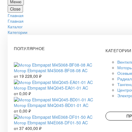
Меню
Close
Главная
Главная
Каталог
Категории
ПОПУЛЯРНОЕ
КАТЕГОРИИ
Вентил
Моторы
Мотор Ebmpapst M4S068-BF08-08 AC
Осевые
от
19 228,00
₽
Радиал
Танген
Мотор Ebmpapst M4Q045-EA01-01 AC
Центро
от
0,00
₽
Электр
Мотор Ebmpapst M4Q045-BD01-01 AC
от
0,00
₽
ПР
Мотор Ebmpapst M4E068-DF01-50 AC
от
37 400,00
₽