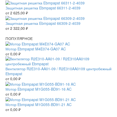
Защитная решетка Ebmpapst 66311-2-4039
от
2 625,00
₽
Защитная решетка Ebmpapst 66309-2-4039
от
2 322,00
₽
ПОПУЛЯРНОЕ
Мотор Ebmpapst M4E074-GA07 AC
от
0,00
₽
Вентилятор R2E310-AA01-09 / R2E310AA0109 центробежный
Ebmpapst
от
0,00
₽
Мотор Ebmpapst M1G055-BD91-16 AC
от
0,00
₽
Мотор Ebmpapst M1G055-BD91-21 AC
от
0,00
₽