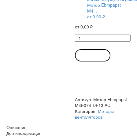
Мотор Ebmpapst
M4...
от
0,00
₽
от
0,00
₽
Количество
товара
Мотор
Ebmpapst
В КОРЗИНУ
M4E074-
DF13
AC
Артикул:
Мотор Ebmpapst
M4E074-DF13 AC
Категория:
Моторы
вентиляторов
Описание
Доп информация