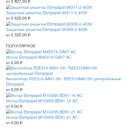
от
2 827,00
₽
Защитная решетка Ebmpapst 66311-2-4039
от
2 625,00
₽
Защитная решетка Ebmpapst 66309-2-4039
от
2 322,00
₽
ПОПУЛЯРНОЕ
Мотор Ebmpapst M4E074-GA07 AC
от
0,00
₽
Вентилятор R2E310-AA01-09 / R2E310AA0109 центробежный
Ebmpapst
от
0,00
₽
Мотор Ebmpapst M1G055-BD91-16 AC
от
0,00
₽
Мотор Ebmpapst M1G055-BD91-21 AC
от
0,00
₽