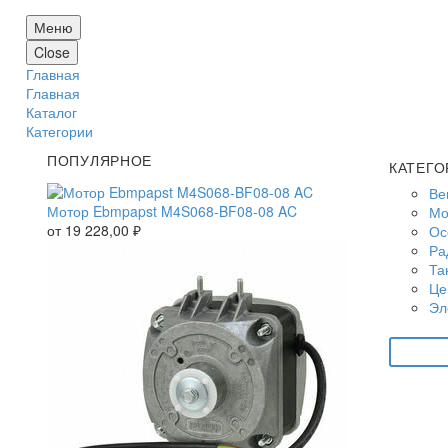
Меню
Close
Главная
Главная
Каталог
Категории
ПОПУЛЯРНОЕ
КАТЕГО
Ве
Мотор Ebmpapst M4S068-BF08-08 AC
Мо
от
19 228,00
₽
Ос
Ра
Та
Це
Эл