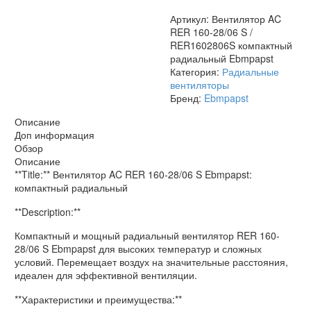
компактный
Артикул:
Вентилятор AC
радиальный
RER 160-28/06 S /
Ebmpapst
RER1602806S компактный
радиальный Ebmpapst
Категория:
Радиальные
вентиляторы
Бренд:
Ebmpapst
Описание
Доп информация
Обзор
Описание
**Title:** Вентилятор AC RER 160-28/06 S Ebmpapst:
компактный радиальный
**Description:**
Компактный и мощный радиальный вентилятор RER 160-
28/06 S Ebmpapst для высоких температур и сложных
условий. Перемещает воздух на значительные расстояния,
идеален для эффективной вентиляции.
**Характеристики и преимущества:**