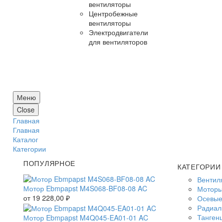
вентиляторы
Центробежные
вентиляторы
Электродвигатели
для вентиляторов
Меню
Close
Главная
Главная
Каталог
Категории
ПОПУЛЯРНОЕ
КАТЕГОРИИ
Вентил
Мотор Ebmpapst M4S068-BF08-08 AC
Моторы
от
19 228,00
₽
Осевые
Радиал
Танген
Мотор Ebmpapst M4Q045-EA01-01 AC