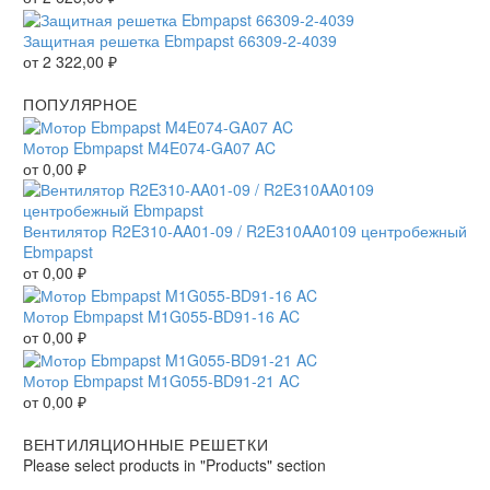
Защитная решетка Ebmpapst 66309-2-4039
от
2 322,00
₽
ПОПУЛЯРНОЕ
Мотор Ebmpapst M4E074-GA07 AC
от
0,00
₽
Вентилятор R2E310-AA01-09 / R2E310AA0109 центробежный
Ebmpapst
от
0,00
₽
Мотор Ebmpapst M1G055-BD91-16 AC
от
0,00
₽
Мотор Ebmpapst M1G055-BD91-21 AC
от
0,00
₽
ВЕНТИЛЯЦИОННЫЕ РЕШЕТКИ
Please select products in "Products" section