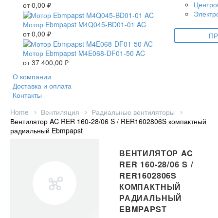
Центро
от
0,00
₽
Электр
Мотор Ebmpapst M4Q045-BD01-01 AC
от
0,00
₽
ПР
Мотор Ebmpapst M4E068-DF01-50 AC
от
37 400,00
₽
О компании
Доставка и оплата
Контакты
Home
Вентиляция
Радиальные вентиляторы
Вентилятор AC RER 160-28/06 S / RER1602806S компактный
радиальный Ebmpapst
ВЕНТИЛЯТОР AC
RER 160-28/06 S /
RER1602806S
КОМПАКТНЫЙ
РАДИАЛЬНЫЙ
EBMPAPST