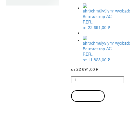
Вентилятор AC
RER...
от
22 691,00
₽
Вентилятор AC
RER...
от
11 823,00
₽
от
22 691,00
₽
Количество
товара
Вентилятор
AC
В КОРЗИНУ
RER
160-
28/06
S
/
RER1602806S