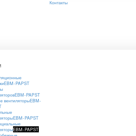
Контакты
И
ляционные
ки
EBM-PAPST
ры
ляторов
EBM-PAPST
е вентиляторы
EBM-
T
льные
ляторы
EBM-PAPST
нциальные
ляторы
EBM-PAPST
обежные