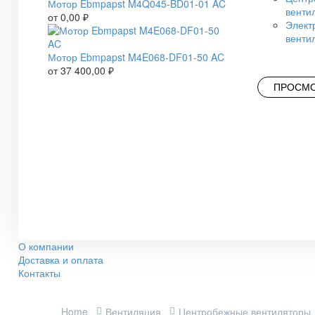
Мотор Ebmpapst M4Q045-BD01-01 AC
венти
от
0,00
₽
Элект
венти
Мотор Ebmpapst M4E068-DF01-50 AC
от
37 400,00
₽
ПРОСМО
О компании
Доставка и оплата
Контакты
Home
Вентиляция
Центробежные вентиляторы