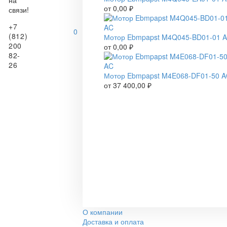
на
от
0,00
₽
связи!
+7
0
(812)
Мотор Ebmpapst M4Q045-BD01-01 
200
от
0,00
₽
82-
26
Мотор Ebmpapst M4E068-DF01-50 
от
37 400,00
₽
О компании
Доставка и оплата