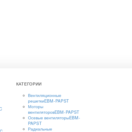
КАТЕГОРИИ
Вентиляционные
решетки
EBM-PAPST
Моторы
C
вентиляторов
EBM-PAPST
Осевые вентиляторы
EBM-
PAPST
Радиальные
AC