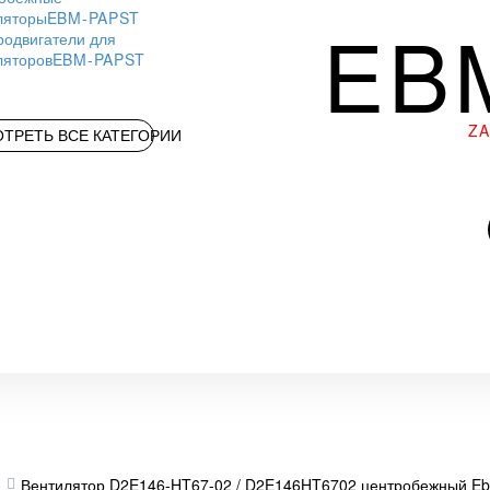
ляторы
EBM-PAPST
EB
родвигатели для
ляторов
EBM-PAPST
Z
ТРЕТЬ ВСЕ КАТЕГОРИИ
Вентилятор D2E146-HT67-02 / D2E146HT6702 центробежный E