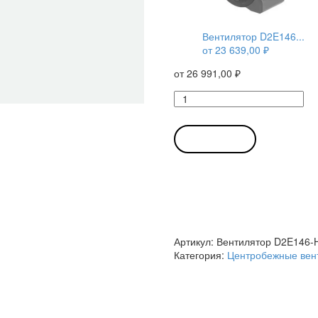
Вентилятор D2E146...
от
23 639,00
₽
от
26 991,00
₽
Количество
товара
Вентилятор
D2E146-
В КОРЗИНУ
HT67-
02
/
D2E146HT6702
центробежный
Ebmpapst
Артикул:
Вентилятор D2E146-
Категория:
Центробежные вен