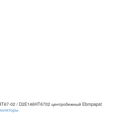
HT67-02 / D2E146HT6702 центробежный Ebmpapst
тиляторы