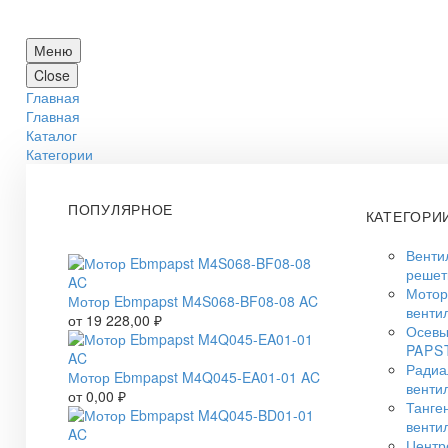
Меню
Close
Главная
Главная
Каталог
Категории
ПОПУЛЯРНОЕ
КАТЕГОРИ
Венти
решет
Мото
Мотор Ebmpapst M4S068-BF08-08 AC
венти
от
19 228,00
₽
Осевы
PAPS
Радиа
Мотор Ebmpapst M4Q045-EA01-01 AC
венти
от
0,00
₽
Танге
венти
Центр