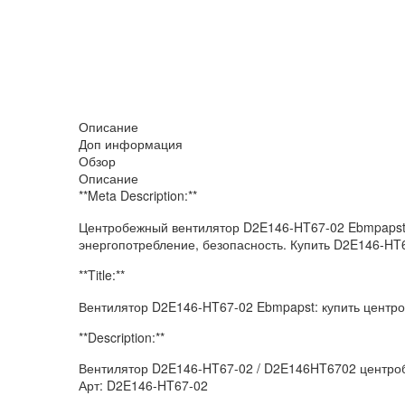
Описание
Доп информация
Обзор
Описание
**Meta Description:**
Центробежный вентилятор D2E146-HT67-02 Ebmpapst 
энергопотребление, безопасность. Купить D2E146-H
**Title:**
Вентилятор D2E146-HT67-02 Ebmpapst: купить центр
**Description:**
Вентилятор D2E146-HT67-02 / D2E146HT6702 центро
Арт: D2E146-HT67-02