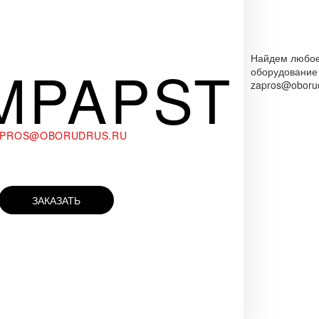
Найдем любо
MPAPST
оборудование
zapros@oborud
APROS@OBORUDRUS.RU
ЗАКАЗАТЬ