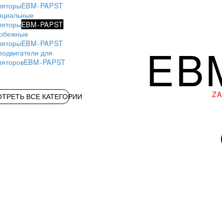
ляторы
EBM-PAPST
нциальные
ляторы
EBM-PAPST
обежные
ляторы
EBM-PAPST
EB
родвигатели для
ляторов
EBM-PAPST
Z
ТРЕТЬ ВСЕ КАТЕГОРИИ