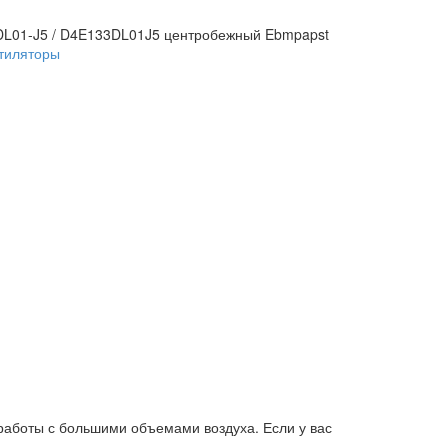
DL01-J5 / D4E133DL01J5 центробежный Ebmpapst
тиляторы
аботы с большими объемами воздуха. Если у вас