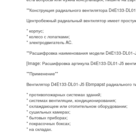
**Конструкция радиального вентилятора D4E133-DL01
Центробежный радиальный вентилятор имеет простую
* корпус;
* колесо с лопатками;
* электродвигатель AC.
**Расшифровка наименования модели D4E133-DL01-J
[Image: Расшифровка артикула D4E133-DL01-J5 вент
**Применение**
Вентилятор D4E133-DL01-J5 Ebmpapst радиального 
* противопожарных системах зданий;
* системах вентиляции, кондиционирования;
* охлаждающем или отопительном оборудовании;
* сушильных камерах;
* бытовых приборах;
* покрасочных боксах;
* на складах.