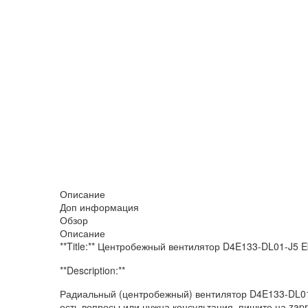
Описание
Доп информация
Обзор
Описание
**Title:** Центробежный вентилятор D4E133-DL01-J5 
**Description:**
Радиальный (центробежный) вентилятор D4E133-DL01
есть вопросы или нужна консультация, пишите на zap