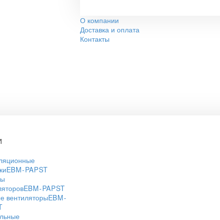
О компании
Доставка и оплата
Контакты
И
ляционные
ки
EBM-PAPST
ры
ляторов
EBM-PAPST
е вентиляторы
EBM-
T
льные