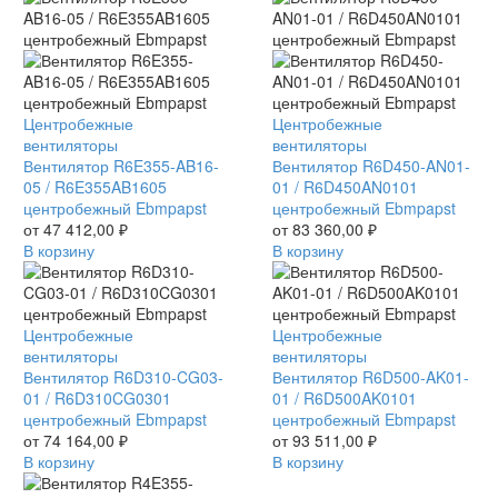
Вентилятор
Центробежные
Вентилятор
Центробежные
R6E355-
вентиляторы
R6D450-
вентиляторы
AB16-
Вентилятор R6E355-AB16-
AN01-
Вентилятор R6D450-AN01-
05
05 / R6E355AB1605
01
01 / R6D450AN0101
/
центробежный Ebmpapst
/
центробежный Ebmpapst
R6E355AB1605
от
47 412,00
₽
R6D450AN0101
от
83 360,00
₽
центробежный
В корзину
центробежный
В корзину
Ebmpapst
Ebmpapst
Вентилятор
Центробежные
Вентилятор
Центробежные
R6D310-
вентиляторы
R6D500-
вентиляторы
CG03-
Вентилятор R6D310-CG03-
AK01-
Вентилятор R6D500-AK01-
01
01 / R6D310CG0301
01
01 / R6D500AK0101
/
центробежный Ebmpapst
/
центробежный Ebmpapst
R6D310CG0301
от
74 164,00
₽
R6D500AK0101
от
93 511,00
₽
центробежный
В корзину
центробежный
В корзину
Ebmpapst
Ebmpapst