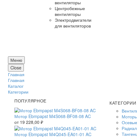
вентиляторы
Центробежные
вентиляторы
Электродвигатели
для вентиляторов
Меню
Close
Главная
Главная
Каталог
Категории
ПОПУЛЯРНОЕ
КАТЕГОРИИ
Вентил
Мотор Ebmpapst M4S068-BF08-08 AC
Моторы
от
19 228,00
₽
Осевые
Радиал
Танген
Мотор Ebmpapst M4Q045-EA01-01 AC