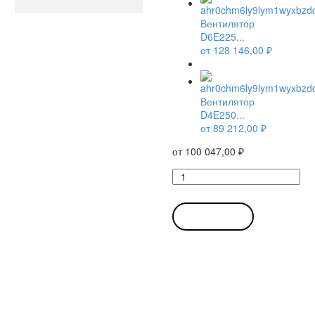
Вентилятор
D6E225...
от
128 146,00
₽
Вентилятор
D4E250...
от
89 212,00
₽
от
100 047,00
₽
Количество
товара
Вентилятор
D4E250-
В КОРЗИНУ
CA01-
01
/
D4E250CA0101
центробежный
Ebmpapst