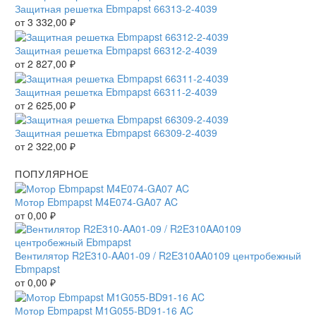
Защитная решетка Ebmpapst 66313-2-4039
от
3 332,00
₽
Защитная решетка Ebmpapst 66312-2-4039
от
2 827,00
₽
Защитная решетка Ebmpapst 66311-2-4039
от
2 625,00
₽
Защитная решетка Ebmpapst 66309-2-4039
от
2 322,00
₽
ПОПУЛЯРНОЕ
Мотор Ebmpapst M4E074-GA07 AC
от
0,00
₽
Вентилятор R2E310-AA01-09 / R2E310AA0109 центробежный
Ebmpapst
от
0,00
₽
Мотор Ebmpapst M1G055-BD91-16 AC