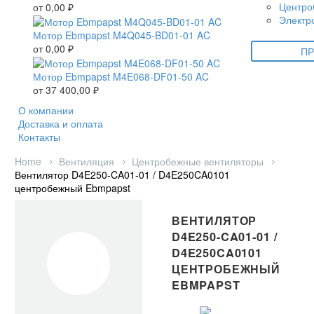
Центро
от
0,00
₽
Электр
Мотор Ebmpapst M4Q045-BD01-01 AC
от
0,00
₽
ПР
Мотор Ebmpapst M4E068-DF01-50 AC
от
37 400,00
₽
О компании
Доставка и оплата
Контакты
Home
Вентиляция
Центробежные вентиляторы
Вентилятор D4E250-CA01-01 / D4E250CA0101
центробежный Ebmpapst
ВЕНТИЛЯТОР
D4E250-CA01-01 /
D4E250CA0101
ЦЕНТРОБЕЖНЫЙ
EBMPAPST