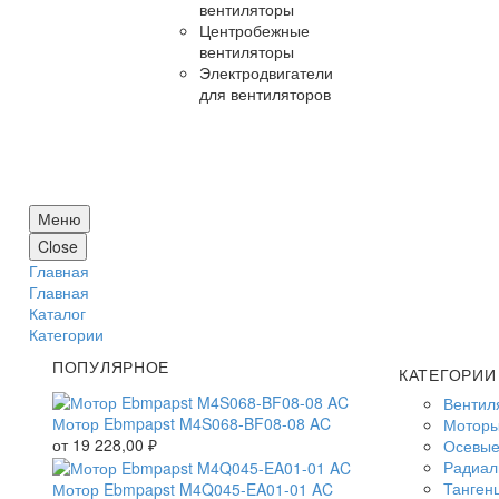
вентиляторы
Центробежные
вентиляторы
Электродвигатели
для вентиляторов
Меню
Close
Главная
Главная
Каталог
Категории
ПОПУЛЯРНОЕ
КАТЕГОРИИ
Вентил
Мотор Ebmpapst M4S068-BF08-08 AC
Моторы
от
19 228,00
₽
Осевые
Радиал
Танген
Мотор Ebmpapst M4Q045-EA01-01 AC