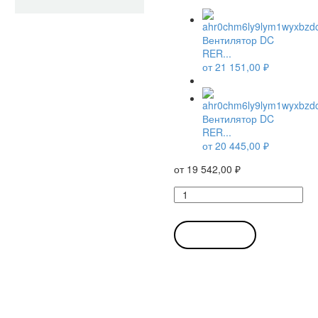
Вентилятор DC
RER...
от
21 151,00
₽
Вентилятор DC
RER...
от
20 445,00
₽
от
19 542,00
₽
Количество
товара
Вентилятор
DC
В КОРЗИНУ
RER
160-
28/14
N
/
RER1602814N