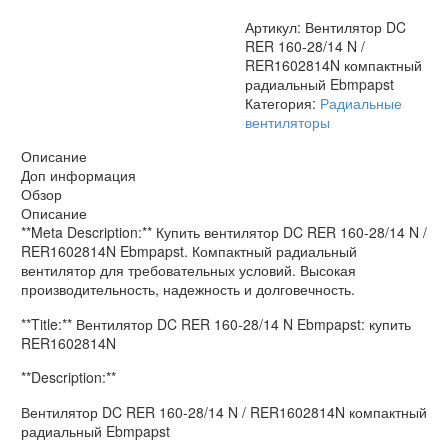
компактный
Артикул:
Вентилятор DC
радиальный
RER 160-28/14 N /
Ebmpapst
RER1602814N компактный
радиальный Ebmpapst
Категория:
Радиальные
вентиляторы
Описание
Доп информация
Обзор
Описание
**Meta Description:** Купить вентилятор DC RER 160-28/14 N /
RER1602814N Ebmpapst. Компактный радиальный
вентилятор для требовательных условий. Высокая
производительность, надежность и долговечность.
**Title:** Вентилятор DC RER 160-28/14 N Ebmpapst: купить
RER1602814N
**Description:**
Вентилятор DC RER 160-28/14 N / RER1602814N компактный
радиальный Ebmpapst