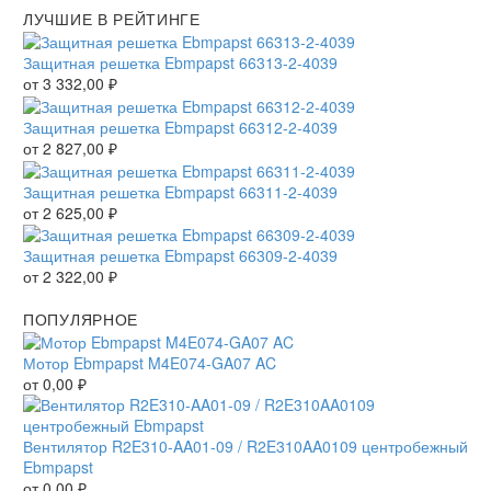
ЛУЧШИЕ В РЕЙТИНГЕ
Защитная решетка Ebmpapst 66313-2-4039
от
3 332,00
₽
Защитная решетка Ebmpapst 66312-2-4039
от
2 827,00
₽
Защитная решетка Ebmpapst 66311-2-4039
от
2 625,00
₽
Защитная решетка Ebmpapst 66309-2-4039
от
2 322,00
₽
ПОПУЛЯРНОЕ
Мотор Ebmpapst M4E074-GA07 AC
от
0,00
₽
Вентилятор R2E310-AA01-09 / R2E310AA0109 центробежный
Ebmpapst
от
0,00
₽