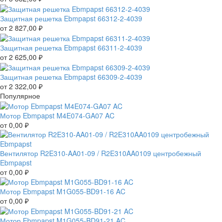
Защитная решетка Ebmpapst 66312-2-4039
от
2 827,00
₽
Защитная решетка Ebmpapst 66311-2-4039
от
2 625,00
₽
Защитная решетка Ebmpapst 66309-2-4039
от
2 322,00
₽
Популярное
Мотор Ebmpapst M4E074-GA07 AC
от
0,00
₽
Вентилятор R2E310-AA01-09 / R2E310AA0109 центробежный
Ebmpapst
от
0,00
₽
Мотор Ebmpapst M1G055-BD91-16 AC
от
0,00
₽
Мотор Ebmpapst M1G055-BD91-21 AC