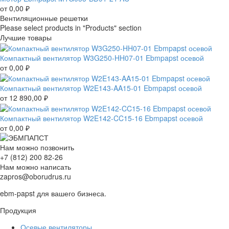
от
0,00
₽
Вентиляционные решетки
Please select products in "Products" section
Лучшие товары
Компактный вентилятор W3G250-HH07-01 Ebmpapst осевой
от
0,00
₽
Компактный вентилятор W2E143-AA15-01 Ebmpapst осевой
от
12 890,00
₽
Компактный вентилятор W2E142-CC15-16 Ebmpapst осевой
от
0,00
₽
Нам можно позвонить
+7 (812) 200 82-26
Нам можно написать
zapros@oborudrus.ru
ebm-papst для вашего бизнеса.
Продукция
Осевые вентиляторы