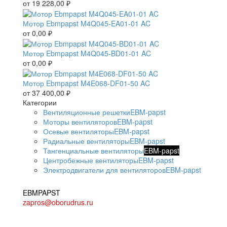
от
19 228,00
₽
Мотор Ebmpapst M4Q045-EA01-01 AC
от
0,00
₽
Мотор Ebmpapst M4Q045-BD01-01 AC
от
0,00
₽
Мотор Ebmpapst M4E068-DF01-50 AC
от
37 400,00
₽
Категории
Вентиляционные решетки
EBM-papst
Моторы вентиляторов
EBM-papst
Осевые вентиляторы
EBM-papst
Радиальные вентиляторы
EBM-papst
Тангенциальные вентиляторы
EBM-papst
Центробежные вентиляторы
EBM-papst
Электродвигатели для вентиляторов
EBM-papst
EBMPAPST
zapros@oborudrus.ru