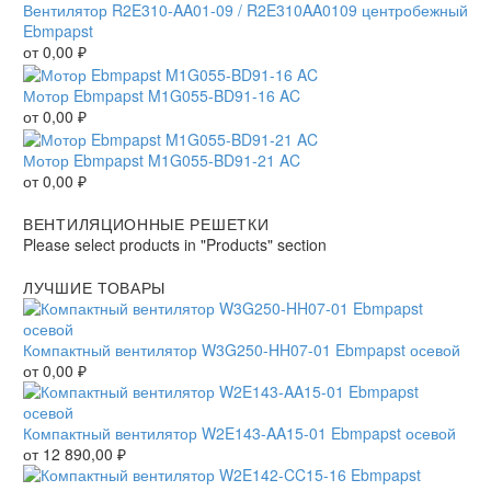
Вентилятор R2E310-AA01-09 / R2E310AA0109 центробежный
Ebmpapst
от
0,00
₽
Мотор Ebmpapst M1G055-BD91-16 AC
от
0,00
₽
Мотор Ebmpapst M1G055-BD91-21 AC
от
0,00
₽
ВЕНТИЛЯЦИОННЫЕ РЕШЕТКИ
Please select products in "Products" section
ЛУЧШИЕ ТОВАРЫ
Компактный вентилятор W3G250-HH07-01 Ebmpapst осевой
от
0,00
₽
Компактный вентилятор W2E143-AA15-01 Ebmpapst осевой
от
12 890,00
₽