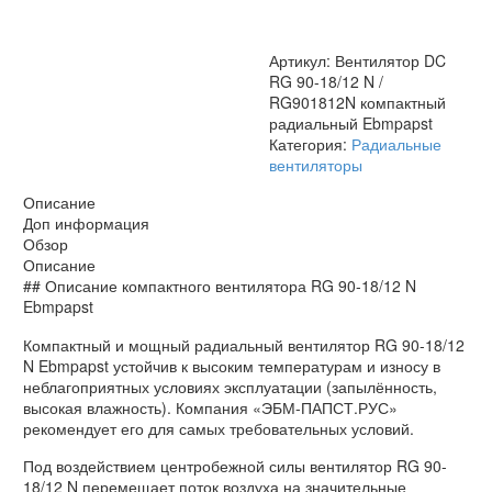
/
RG901812N
компактный
Артикул:
Вентилятор DC
радиальный
RG 90-18/12 N /
Ebmpapst
RG901812N компактный
радиальный Ebmpapst
Категория:
Радиальные
вентиляторы
Описание
Доп информация
Обзор
Описание
## Описание компактного вентилятора RG 90-18/12 N
Ebmpapst
Компактный и мощный радиальный вентилятор RG 90-18/12
N Ebmpapst устойчив к высоким температурам и износу в
неблагоприятных условиях эксплуатации (запылённость,
высокая влажность). Компания «ЭБМ-ПАПСТ.РУС»
рекомендует его для самых требовательных условий.
Под воздействием центробежной силы вентилятор RG 90-
18/12 N перемещает поток воздуха на значительные