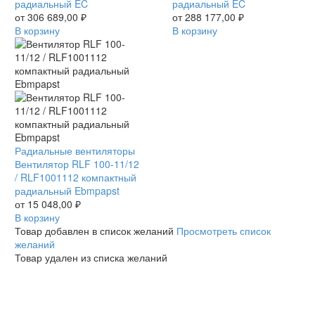
13
радиальный EC
03
радиальный EC
/
от
306 689,00
₽
/
от
288 177,00
₽
R3G560AH0713
В корзину
R3G560AG0703
В корзину
радиальный
радиальный
EC
EC
Вентилятор
Радиальные вентиляторы
RLF
Вентилятор RLF 100-11/12
100-
/ RLF1001112 компактный
11/12
радиальный Ebmpapst
/
от
15 048,00
₽
RLF1001112
В корзину
компактный
Товар добавлен в список желаний
Просмотреть список
радиальный
желаний
Ebmpapst
Товар удален из списка желаний