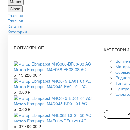
Меню
Close
Главная
Главная
Каталог
Категории
ПОПУЛЯРНОЕ
КАТЕГОРИИ
Вентил
Моторы
Мотор Ebmpapst M4S068-BF08-08 AC
Осевые
от
19 228,00
₽
Радиал
Танген
Мотор Ebmpapst M4Q045-EA01-01 AC
Центро
от
0,00
₽
Электр
Мотор Ebmpapst M4Q045-BD01-01 AC
от
0,00
₽
ПР
Мотор Ebmpapst M4E068-DF01-50 AC
от
37 400,00
₽