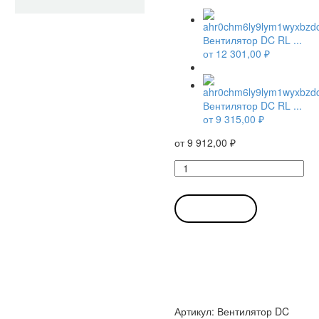
Вентилятор DC RL ...
от
12 301,00
₽
Вентилятор DC RL ...
от
9 315,00
₽
от
9 912,00
₽
Количество
товара
Вентилятор
DC
В КОРЗИНУ
RL
65-
21/14
H
/
RL652114H
компактный
Артикул:
Вентилятор DC
радиальный