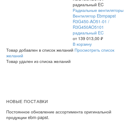
Ebmpapst
Вентилятор
Радиальные вентиляторы
Ebmpapst
Вентилятор Ebmpapst
R3G450-
R3G450-AO51-01 /
AO51-
R3G450AO5101
01
радиальный EC
/
от
139 013,00
₽
R3G450AO5101
В корзину
радиальный
Товар добавлен в список желаний
Просмотреть список
EC
желаний
Товар удален из списка желаний
НОВЫЕ ПОСТАВКИ
Постоянное обновление ассортимента оригинальной
продукции ebm-papst.