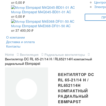
Центро
от
0,00
₽
Электр
Мотор Ebmpapst M4Q045-BD01-01 AC
от
0,00
₽
ПР
Мотор Ebmpapst M4E068-DF01-50 AC
от
37 400,00
₽
О компании
Доставка и оплата
Контакты
Home
Вентиляция
Радиальные вентиляторы
Вентилятор DC RL 65-21/14 H / RL652114H компактный
радиальный Ebmpapst
ВЕНТИЛЯТОР DC
RL 65-21/14 H /
RL652114H
КОМПАКТНЫЙ
РАДИАЛЬНЫЙ
EBMPAPST