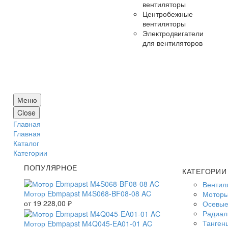
вентиляторы
Центробежные
вентиляторы
Электродвигатели
для вентиляторов
Меню
Close
Главная
Главная
Каталог
Категории
ПОПУЛЯРНОЕ
КАТЕГОРИИ
Вентил
Мотор Ebmpapst M4S068-BF08-08 AC
Моторы
от
19 228,00
₽
Осевые
Радиал
Танген
Мотор Ebmpapst M4Q045-EA01-01 AC