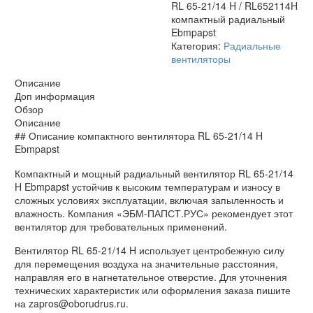
RL 65-21/14 H / RL652114H
Ebmpapst
компактный радиальный
Ebmpapst
Категория:
Радиальные
вентиляторы
Описание
Доп информация
Обзор
Описание
## Описание компактного вентилятора RL 65-21/14 H
Ebmpapst
Компактный и мощный радиальный вентилятор RL 65-21/14
H Ebmpapst устойчив к высоким температурам и износу в
сложных условиях эксплуатации, включая запыленность и
влажность. Компания «ЭБМ-ПАПСТ.РУС» рекомендует этот
вентилятор для требовательных применений.
Вентилятор RL 65-21/14 H использует центробежную силу
для перемещения воздуха на значительные расстояния,
направляя его в нагнетательное отверстие. Для уточнения
технических характеристик или оформления заказа пишите
на zapros@oborudrus.ru.