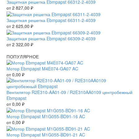
Защитная решетка Ebmpapst 66312-2-4039
от
2 827,00
₽
Защитная решетка Ebmpapst 66311-2-4039
от
2 625,00
₽
Защитная решетка Ebmpapst 66309-2-4039
от
2 322,00
₽
ПОПУЛЯРНОЕ
Мотор Ebmpapst M4E074-GA07 AC
от
0,00
₽
Вентилятор R2E310-AA01-09 / R2E310AA0109 центробежный
Ebmpapst
от
0,00
₽
Мотор Ebmpapst M1G055-BD91-16 AC
от
0,00
₽
Мотор Ebmpapst M1G055-BD91-21 AC