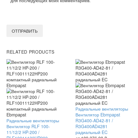
для последующих моих комментариев.
ОТПРАВИТЬ
RELATED PRODUCTS
Вентилятор
Радиальные вентиляторы
Ebmpapst
Вентилятор Ebmpapst
Вентилятор
Радиальные вентиляторы
R3G400-
R3G400-AD42-81 /
RLF
Вентилятор RLF 100-
AD42-
R3G400AD4281
100-
11/12/2 HP-200 /
81
радиальный EC
11/12/2
RLF10011122HP200
/
от
109 276,00
₽