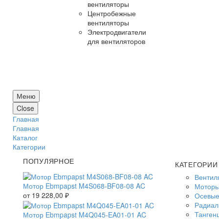
вентиляторы
Центробежные
вентиляторы
Электродвигатели
для вентиляторов
Меню
Close
Главная
Главная
Каталог
Категории
ПОПУЛЯРНОЕ
КАТЕГОРИИ
Вентил
Мотор Ebmpapst M4S068-BF08-08 AC
Моторы
от
19 228,00
₽
Осевые
Радиал
Танген
Мотор Ebmpapst M4Q045-EA01-01 AC