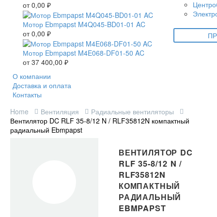
Центро
от
0,00
₽
Электр
Мотор Ebmpapst M4Q045-BD01-01 AC
от
0,00
₽
ПР
Мотор Ebmpapst M4E068-DF01-50 AC
от
37 400,00
₽
О компании
Доставка и оплата
Контакты
Home
Вентиляция
Радиальные вентиляторы
Вентилятор DC RLF 35-8/12 N / RLF35812N компактный
радиальный Ebmpapst
ВЕНТИЛЯТОР DC
RLF 35-8/12 N /
RLF35812N
КОМПАКТНЫЙ
РАДИАЛЬНЫЙ
EBMPAPST