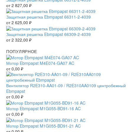
от
2 827,00
₽
Защитная решетка Ebmpapst 66311-2-4039
от
2 625,00
₽
Защитная решетка Ebmpapst 66309-2-4039
от
2 322,00
₽
ПОПУЛЯРНОЕ
Мотор Ebmpapst M4E074-GA07 AC
от
0,00
₽
Вентилятор R2E310-AA01-09 / R2E310AA0109 центробежный
Ebmpapst
от
0,00
₽
Мотор Ebmpapst M1G055-BD91-16 AC
от
0,00
₽
Мотор Ebmpapst M1G055-BD91-21 AC
от
0,00
₽