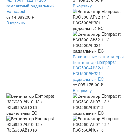
HP-
компактный радиальный
R3G400AD4281
В корзину
200
Ebmpapst
радиальный
/
от
14 689,00
₽
EC
RLF10011122HP200
В корзину
компактный
радиальный
Ebmpapst
Вентилятор
Радиальные вентиляторы
Ebmpapst
Вентилятор Ebmpapst
R3G500-
R3G500-AF32-11 /
AF32-
R3G500AF3211
11
радиальный EC
/
от
205 175,00
₽
R3G500AF3211
В корзину
радиальный
EC