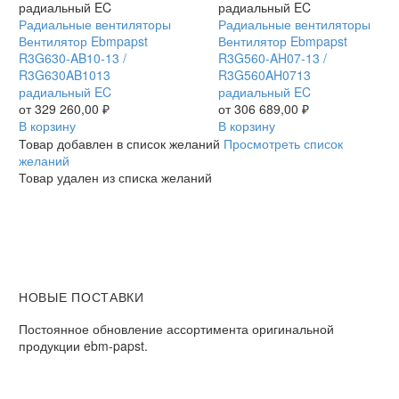
Вентилятор
Радиальные вентиляторы
Вентилятор
Радиальные вентиляторы
Ebmpapst
Вентилятор Ebmpapst
Ebmpapst
Вентилятор Ebmpapst
R3G630-
R3G630-AB10-13 /
R3G560-
R3G560-AH07-13 /
AB10-
R3G630AB1013
AH07-
R3G560AH0713
13
радиальный EC
13
радиальный EC
/
от
329 260,00
₽
/
от
306 689,00
₽
R3G630AB1013
В корзину
R3G560AH0713
В корзину
радиальный
радиальный
Товар добавлен в список желаний
Просмотреть список
EC
EC
желаний
Товар удален из списка желаний
НОВЫЕ ПОСТАВКИ
Постоянное обновление ассортимента оригинальной
продукции ebm-papst.