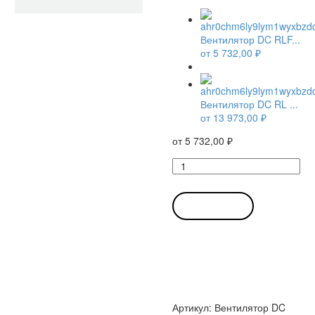
Вентилятор DC RLF...
от
5 732,00
₽
Вентилятор DC RL ...
от
13 973,00
₽
от
5 732,00
₽
Количество
товара
Вентилятор
DC
В КОРЗИНУ
RLF
35-
8/12
N
/
RLF35812N
компактный
Артикул:
Вентилятор DC
радиальный