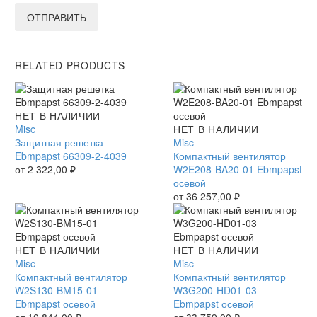
ОТПРАВИТЬ
RELATED PRODUCTS
Защитная
НЕТ В НАЛИЧИИ
решетка
Misc
Компактный
НЕТ В НАЛИЧИИ
Ebmpapst
Защитная решетка
вентилятор
Misc
66309-
Ebmpapst 66309-2-4039
W2E208-
Компактный вентилятор
2-
от
2 322,00
₽
BA20-
W2E208-BA20-01 Ebmpapst
4039
01
осевой
Ebmpapst
от
36 257,00
₽
осевой
Компактный
НЕТ В НАЛИЧИИ
Компактный
НЕТ В НАЛИЧИИ
вентилятор
Misc
вентилятор
Misc
W2S130-
Компактный вентилятор
W3G200-
Компактный вентилятор
BM15-
W2S130-BM15-01
HD01-
W3G200-HD01-03
01
Ebmpapst осевой
03
Ebmpapst осевой
Ebmpapst
от
10 844,00
₽
Ebmpapst
от
33 759,00
₽