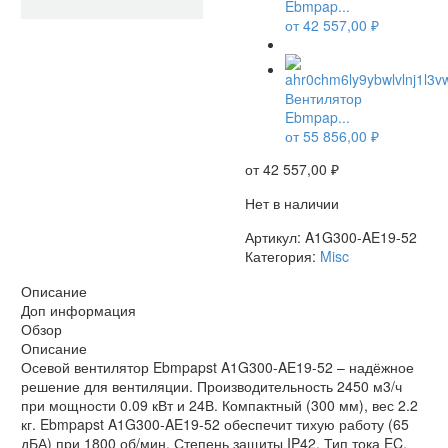
Ebmpap...
от
42 557,00
₽
НЕТ В НАЛИЧИИ
Вентилятор
Ebmpap...
от
55 856,00
₽
от
42 557,00
₽
Нет в наличии
Артикул:
A1G300-AE19-52
Категория:
Misc
Описание
Доп информация
Обзор
Описание
Осевой вентилятор Ebmpapst A1G300-AE19-52 – надёжное
решение для вентиляции. Производительность 2450 м3/ч
при мощности 0.09 кВт и 24В. Компактный (300 мм), вес 2.2
кг. Ebmpapst A1G300-AE19-52 обеспечит тихую работу (65
дБА) при 1800 об/мин. Степень защиты IP42. Тип тока EC.