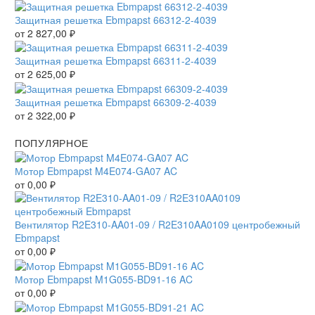
Защитная решетка Ebmpapst 66312-2-4039
от
2 827,00
₽
Защитная решетка Ebmpapst 66311-2-4039
от
2 625,00
₽
Защитная решетка Ebmpapst 66309-2-4039
от
2 322,00
₽
ПОПУЛЯРНОЕ
Мотор Ebmpapst M4E074-GA07 AC
от
0,00
₽
Вентилятор R2E310-AA01-09 / R2E310AA0109 центробежный
Ebmpapst
от
0,00
₽
Мотор Ebmpapst M1G055-BD91-16 AC
от
0,00
₽