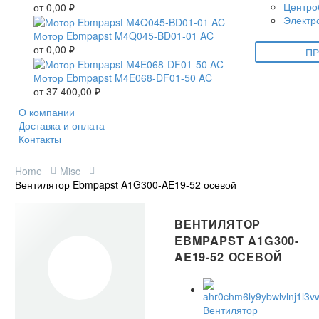
Центро
от
0,00
₽
Электр
Мотор Ebmpapst M4Q045-BD01-01 AC
от
0,00
₽
ПР
Мотор Ebmpapst M4E068-DF01-50 AC
от
37 400,00
₽
О компании
Доставка и оплата
Контакты
Home
Misc
Вентилятор Ebmpapst A1G300-AE19-52 осевой
ВЕНТИЛЯТОР
EBMPAPST A1G300-
AE19-52 ОСЕВОЙ
Вентилятор