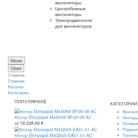
вентиляторы
Центробежные
вентиляторы
Электродвигатели
для вентиляторов
Меню
Close
Главная
Главная
Каталог
Категории
ПОПУЛЯРНОЕ
КАТЕГОРИИ
Вентил
Мотор Ebmpapst M4S068-BF08-08 AC
Моторы
от
19 228,00
₽
Осевые
Радиал
Танген
Мотор Ebmpapst M4Q045-EA01-01 AC