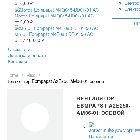
Центро
от
0,00
₽
Электр
Мотор Ebmpapst M4Q045-BD01-01 AC
от
0,00
₽
ПР
Мотор Ebmpapst M4E068-DF01-50 AC
от
37 400,00
₽
О компании
Доставка и оплата
Контакты
Home
Misc
Вентилятор Ebmpapst A2E250-AM06-01 осевой
ВЕНТИЛЯТОР
EBMPAPST A2E250-
AM06-01 ОСЕВОЙ
Вентилятор