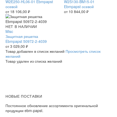
HL06-
W2E250-HL06-01 Ebmpapst
BM15-
W2S130-BM15-01
01
осевой
01
Ebmpapst осевой
Ebmpapst
от
18 106,00
₽
Ebmpapst
от
10 844,00
₽
осевой
осевой
Защитная
НЕТ В НАЛИЧИИ
решетка
Misc
Ebmpapst
Защитная решетка
50972-
Ebmpapst 50972-2-4039
2-
от
3 029,00
₽
4039
Товар добавлен в список желаний
Просмотреть список
желаний
Товар удален из списка желаний
НОВЫЕ ПОСТАВКИ
Постоянное обновление ассортимента оригинальной
продукции ebm-papst.