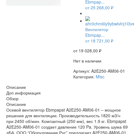
Ebmpap...
от
25 268,00
₽
НЕТ В НАЛИЧИИ
Вентилятор
Ebmpap...
от
18 721,00
₽
от
19 028,00
₽
Нет в наличии
Артикул:
A2E250-AM06-01
Категория:
Misc
Описание
Доп информация
Обзор
Описание
Осевой вентилятор Ebmpapst A2E250-AM06-01 – мощное
решение для вентиляции. Производительность 1820 м3/ч
при 2450 об/мин. Компактный (250 мм), вес 1.9 кг. Ebmpapst
A2E250-AM06-01 создает давление 120 Pa. Уровень шума 69
дБА. ООО “Оборудование Рус” предлагает A2E250-AM06-01.