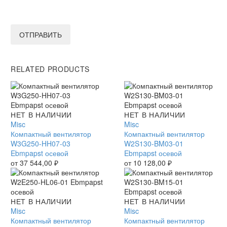
ОТПРАВИТЬ
RELATED PRODUCTS
Компактный
НЕТ В НАЛИЧИИ
Компактный
НЕТ В НАЛИЧИИ
вентилятор
Misc
вентилятор
Misc
W3G250-
Компактный вентилятор
W2S130-
Компактный вентилятор
HH07-
W3G250-HH07-03
BM03-
W2S130-BM03-01
03
Ebmpapst осевой
01
Ebmpapst осевой
Ebmpapst
от
37 544,00
₽
Ebmpapst
от
10 128,00
₽
осевой
осевой
Компактный
НЕТ В НАЛИЧИИ
Компактный
НЕТ В НАЛИЧИИ
вентилятор
Misc
вентилятор
Misc
W2E250-
Компактный вентилятор
W2S130-
Компактный вентилятор