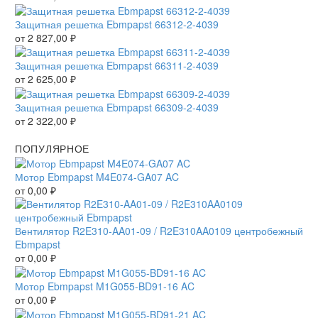
Защитная решетка Ebmpapst 66312-2-4039
от
2 827,00
₽
Защитная решетка Ebmpapst 66311-2-4039
от
2 625,00
₽
Защитная решетка Ebmpapst 66309-2-4039
от
2 322,00
₽
ПОПУЛЯРНОЕ
Мотор Ebmpapst M4E074-GA07 AC
от
0,00
₽
Вентилятор R2E310-AA01-09 / R2E310AA0109 центробежный
Ebmpapst
от
0,00
₽
Мотор Ebmpapst M1G055-BD91-16 AC
от
0,00
₽