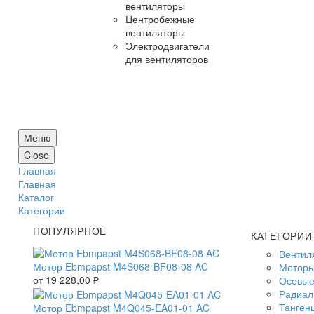
вентиляторы
Центробежные
вентиляторы
Электродвигатели
для вентиляторов
Меню
Close
Главная
Главная
Каталог
Категории
ПОПУЛЯРНОЕ
КАТЕГОРИИ
Вентил
Мотор Ebmpapst M4S068-BF08-08 AC
Моторы
от
19 228,00
₽
Осевые
Радиал
Танген
Мотор Ebmpapst M4Q045-EA01-01 AC