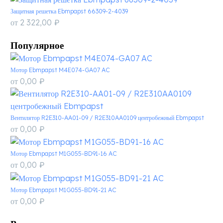
Защитная решетка Ebmpapst 66309-2-4039
от
2 322,00
₽
Популярное
Мотор Ebmpapst M4E074-GA07 AC
от
0,00
₽
Вентилятор R2E310-AA01-09 / R2E310AA0109 центробежный Ebmpapst
от
0,00
₽
Мотор Ebmpapst M1G055-BD91-16 AC
от
0,00
₽
Мотор Ebmpapst M1G055-BD91-21 AC
от
0,00
₽