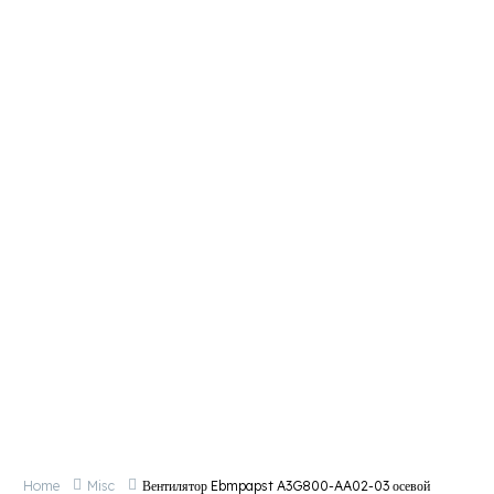
Мотор Ebmpapst M4Q045-BD01-01 AC
от
0,00
₽
Мотор Ebmpapst M4E068-DF01-50 AC
от
37 400,00
₽
О компании
Доставка и оплата
Контакты
Home
Misc
Вентилятор Ebmpapst A3G800-AA02-03 осевой