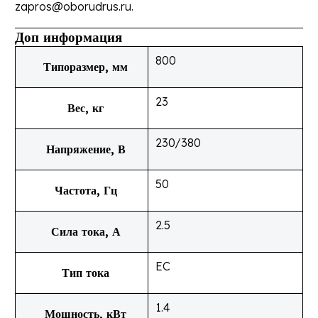
zapros@oborudrus.ru.
Доп информация
800
Типоразмер, мм
23
Вес, кг
230/380
Напряжение, В
50
Частота, Гц
2.5
Сила тока, А
EC
Тип тока
1.4
Мощность, кВт