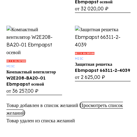
HD01-
Ebmpapst осевой
01
от
32 020,00
₽
Ebmpapst
осевой
Защитная
НЕТ В НАЛИЧИИ
MISC
Компактный
решетка
НЕТ В НАЛИЧИИ
Защитная решетка
MISC
вентилятор
Ebmpapst
Ebmpapst 66311-2-4039
Компактный вентилятор
W2E208-
66311-
от
2 625,00
₽
W2E208-BA20-01
BA20-
2-
Ebmpapst осевой
01
4039
от
36 257,00
₽
Ebmpapst
Товар добавлен в список желаний
Просмотреть список
осевой
желаний
Товар удален из списка желаний