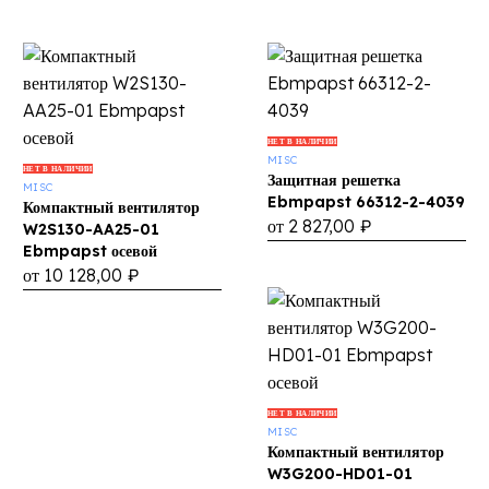
Защитная
НЕТ В НАЛИЧИИ
MISC
Компактный
решетка
НЕТ В НАЛИЧИИ
Защитная решетка
MISC
вентилятор
Ebmpapst
Ebmpapst 66312-2-4039
Компактный вентилятор
W2S130-
66312-
от
2 827,00
₽
W2S130-AA25-01
AA25-
2-
Ebmpapst осевой
01
4039
от
10 128,00
₽
Ebmpapst
осевой
Компактный
НЕТ В НАЛИЧИИ
MISC
вентилятор
Компактный вентилятор
W3G200-
W3G200-HD01-01