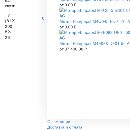
на
от
0,00
₽
связи!
+7
0
(812)
Мотор Ebmpapst M4Q045-BD01-01 
200
от
0,00
₽
82-
26
Мотор Ebmpapst M4E068-DF01-50 
от
37 400,00
₽
О компании
Доставка и оплата