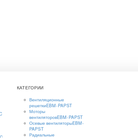
КАТЕГОРИИ
Вентиляционные
решетки
EBM-PAPST
Моторы
C
вентиляторов
EBM-PAPST
Осевые вентиляторы
EBM-
PAPST
Радиальные
AC