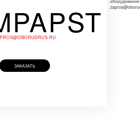
оборудование
MPAPST
zapros@oborud
APROS@OBORUDRUS.RU
ЗАКАЗАТЬ