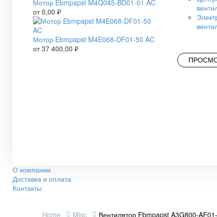
Мотор Ebmpapst M4Q045-BD01-01 AC
венти
от
0,00
₽
Элект
венти
Мотор Ebmpapst M4E068-DF01-50 AC
от
37 400,00
₽
ПРОСМО
О компании
Доставка и оплата
Контакты
Home
Misc
Вентилятор Ebmpapst A3G800-AE01-