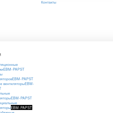
Контакты
И
ляционные
ки
EBM-PAPST
ры
ляторов
EBM-PAPST
е вентиляторы
EBM-
T
льные
ляторы
EBM-PAPST
нциальные
ляторы
EBM-PAPST
обежные