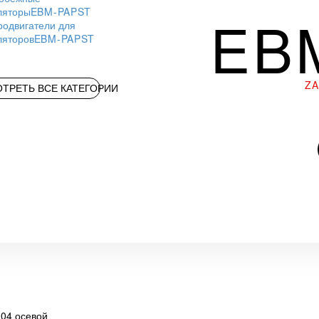
ляторы
EBM-PAPST
EB
родвигатели для
ляторов
EBM-PAPST
Z
ТРЕТЬ ВСЕ КАТЕГОРИИ
04 осевой