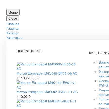
Меню
Close
Главная
Главная
Каталог
Категории
ПОПУЛЯРНОЕ
КАТЕГОРИ
Венти
решет
Мото
Мотор Ebmpapst M4S068-BF08-08 AC
венти
от
19 228,00
₽
Осевы
PAPS
Радиа
Мотор Ebmpapst M4Q045-EA01-01 AC
венти
от
0,00
₽
Танге
венти
Центр