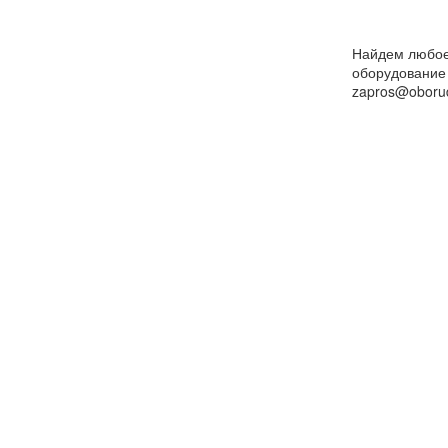
Найдем любо
оборудование
zapros@oborud