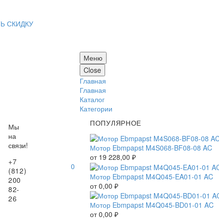
Ь СКИДКУ
Меню
Close
Главная
Главная
Каталог
Категории
ПОПУЛЯРНОЕ
Мы
на
связи!
Мотор Ebmpapst M4S068-BF08-08 AC
от
19 228,00
₽
+7
0
(812)
Мотор Ebmpapst M4Q045-EA01-01 AC
200
от
0,00
₽
82-
26
Мотор Ebmpapst M4Q045-BD01-01 AC
от
0,00
₽