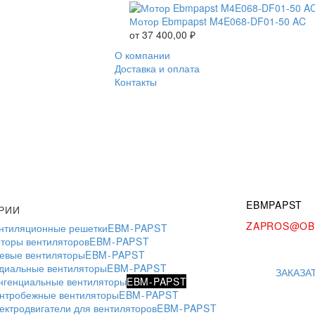
Мотор Ebmpapst M4E068-DF01-50 AC
от
37 400,00
₽
О компании
Доставка и оплата
Контакты
EBMPAPST
РИИ
ZAPROS@OB
нтиляционные решетки
EBM-PAPST
торы вентиляторов
EBM-PAPST
евые вентиляторы
EBM-PAPST
диальные вентиляторы
EBM-PAPST
ЗАКАЗА
нгенциальные вентиляторы
EBM-PAPST
нтробежные вентиляторы
EBM-PAPST
ектродвигатели для вентиляторов
EBM-PAPST