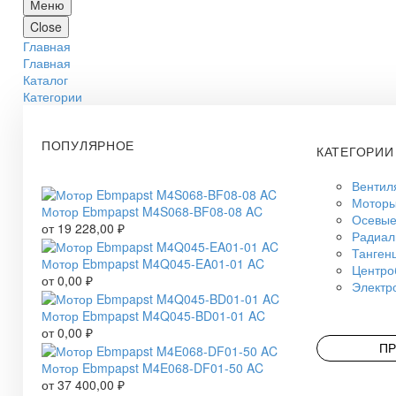
Меню
Close
Главная
Главная
Каталог
Категории
ПОПУЛЯРНОЕ
КАТЕГОРИИ
Вентил
Моторы
Мотор Ebmpapst M4S068-BF08-08 AC
Осевые
от
19 228,00
₽
Радиал
Танген
Мотор Ebmpapst M4Q045-EA01-01 AC
Центро
от
0,00
₽
Электр
Мотор Ebmpapst M4Q045-BD01-01 AC
от
0,00
₽
ПР
Мотор Ebmpapst M4E068-DF01-50 AC
от
37 400,00
₽