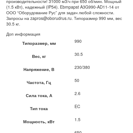
производительности! 31000 м3/ч при 650 об/мин. Мощный
(1.5 кВт), надежный (IP54). Ebmpapst A3G990-AD11-14 от
ООО “Оборудование Рус” для задач любой сложности.
Запросы на zapros@oborudrus.ru. Типоразмер 990 мм, вес
30.5 кг.
Доп информация
990
Типоразмер, мм
30.5
Вес, кг
230/380
Напряжение, В
50
Частота, Гц
2.6
Сила тока, А
EC
Тип тока
1.5
Мощность, кВт
650