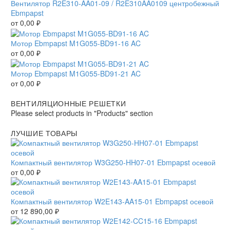
Вентилятор R2E310-AA01-09 / R2E310AA0109 центробежный
Ebmpapst
от
0,00
₽
Мотор Ebmpapst M1G055-BD91-16 AC
от
0,00
₽
Мотор Ebmpapst M1G055-BD91-21 AC
от
0,00
₽
ВЕНТИЛЯЦИОННЫЕ РЕШЕТКИ
Please select products in "Products" section
ЛУЧШИЕ ТОВАРЫ
Компактный вентилятор W3G250-HH07-01 Ebmpapst осевой
от
0,00
₽
Компактный вентилятор W2E143-AA15-01 Ebmpapst осевой
от
12 890,00
₽