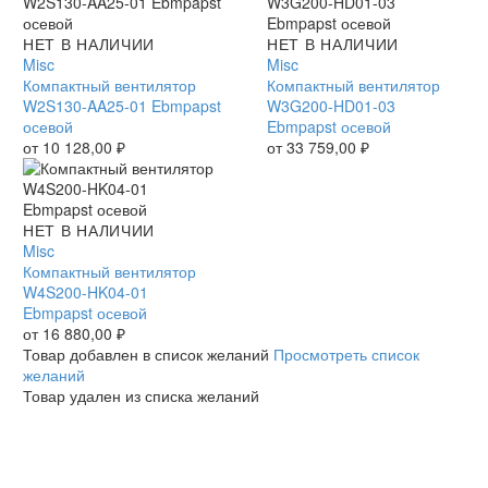
Компактный
НЕТ В НАЛИЧИИ
Компактный
НЕТ В НАЛИЧИИ
вентилятор
Misc
вентилятор
Misc
W2S130-
Компактный вентилятор
W3G200-
Компактный вентилятор
AA25-
W2S130-AA25-01 Ebmpapst
HD01-
W3G200-HD01-03
01
осевой
03
Ebmpapst осевой
Ebmpapst
от
10 128,00
₽
Ebmpapst
от
33 759,00
₽
осевой
осевой
Компактный
НЕТ В НАЛИЧИИ
вентилятор
Misc
W4S200-
Компактный вентилятор
HK04-
W4S200-HK04-01
01
Ebmpapst осевой
Ebmpapst
от
16 880,00
₽
осевой
Товар добавлен в список желаний
Просмотреть список
желаний
Товар удален из списка желаний