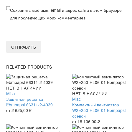
Сохранить моё имя, email и адрес сайта в этом браузере
для последующих моих комментариев.
ОТПРАВИТЬ
RELATED PRODUCTS
Защитная
НЕТ В НАЛИЧИИ
решетка
Misc
Компактный
НЕТ В НАЛИЧИИ
Ebmpapst
Защитная решетка
вентилятор
Misc
66311-
Ebmpapst 66311-2-4039
W2E250-
Компактный вентилятор
2-
от
2 625,00
₽
HL06-
W2E250-HL06-01 Ebmpapst
4039
01
осевой
Ebmpapst
от
18 106,00
₽
осевой