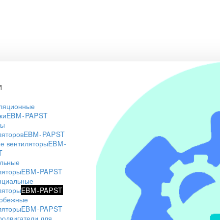
И
ляционные
ки
EBM-PAPST
ры
ляторов
EBM-PAPST
е вентиляторы
EBM-
T
льные
ляторы
EBM-PAPST
нциальные
ляторы
EBM-PAPST
обежные
ляторы
EBM-PAPST
родвигатели для