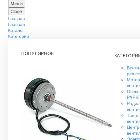
Меню
Close
Главная
Главная
Каталог
Категории
ПОПУЛЯРНОЕ
КАТЕГОРИ
Венти
решет
Мото
венти
Осевы
PAPS
Радиа
венти
Танге
венти
Центр
венти
Элект