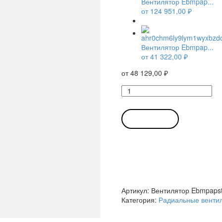
Вентилятор Ebmpap...
от
124 951,00
₽
Вентилятор Ebmpap...
от
41 322,00
₽
от
48 129,00
₽
Количество
товара
Вентилятор
Ebmpapst
В КОРЗИНУ
G3G140-
AW21-
12
/
G3G140AW2112
радиальный
EC
Артикул:
Вентилятор Ebmpaps
Категория:
Радиальные венти