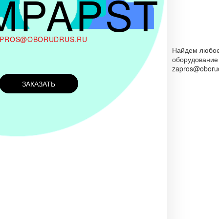
MPAPST
APROS@OBORUDRUS.RU
Найдем любо
оборудование
zapros@oborud
ЗАКАЗАТЬ