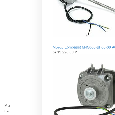
Мотор Ebmpapst M4S068-BF08-08 A
от
19 228,00
₽
Мы
на
связи!