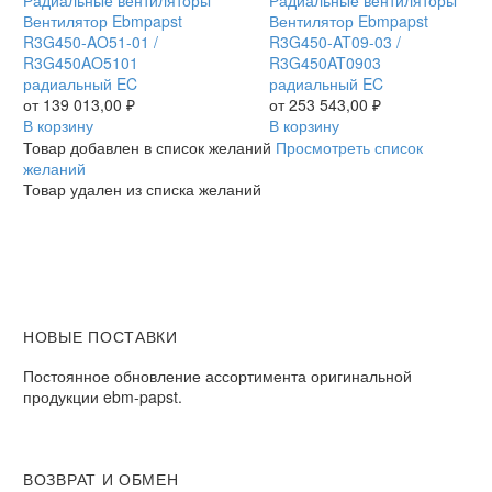
Ebmpapst
Вентилятор Ebmpapst
Ebmpapst
Вентилятор Ebmpapst
R3G450-
R3G450-AO51-01 /
R3G450-
R3G450-AT09-03 /
AO51-
R3G450AO5101
AT09-
R3G450AT0903
01
радиальный EC
03
радиальный EC
/
от
139 013,00
₽
/
от
253 543,00
₽
R3G450AO5101
В корзину
R3G450AT0903
В корзину
радиальный
радиальный
Товар добавлен в список желаний
Просмотреть список
EC
EC
желаний
Товар удален из списка желаний
НОВЫЕ ПОСТАВКИ
Постоянное обновление ассортимента оригинальной
продукции ebm-papst.
ВОЗВРАТ И ОБМЕН