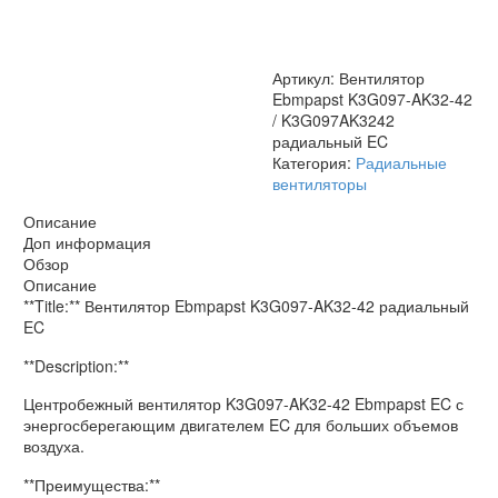
/
K3G097AK3242
радиальный
EC
Артикул:
Вентилятор
Ebmpapst K3G097-AK32-42
/ K3G097AK3242
радиальный EC
Категория:
Радиальные
вентиляторы
Описание
Доп информация
Обзор
Описание
**Title:** Вентилятор Ebmpapst K3G097-AK32-42 радиальный
EC
**Description:**
Центробежный вентилятор K3G097-AK32-42 Ebmpapst EC с
энергосберегающим двигателем EC для больших объемов
воздуха.
**Преимущества:**