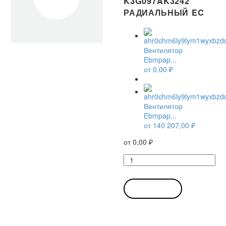
K3G097AK3242
РАДИАЛЬНЫЙ EC
Вентилятор
Ebmpap...
от
0,00
₽
Вентилятор
Ebmpap...
от
140 207,00
₽
от
0,00
₽
Количество
товара
Вентилятор
Ebmpapst
В КОРЗИНУ
K3G097-
AK32-
42