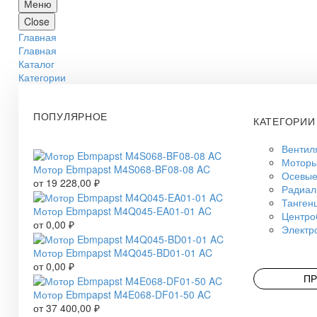
Меню
Close
Главная
Главная
Каталог
Категории
ПОПУЛЯРНОЕ
КАТЕГОРИИ
Вентил
Моторы
Мотор Ebmpapst M4S068-BF08-08 AC
Осевые
от
19 228,00
₽
Радиал
Танген
Мотор Ebmpapst M4Q045-EA01-01 AC
Центро
от
0,00
₽
Электр
Мотор Ebmpapst M4Q045-BD01-01 AC
от
0,00
₽
ПР
Мотор Ebmpapst M4E068-DF01-50 AC
от
37 400,00
₽