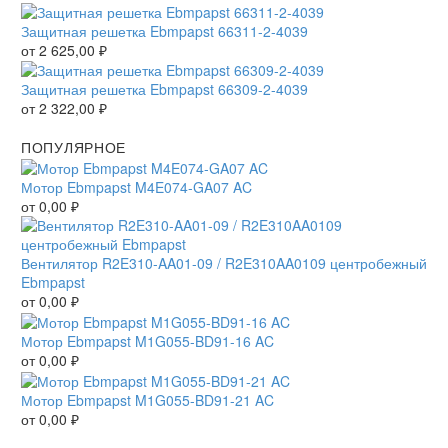
Защитная решетка Ebmpapst 66311-2-4039
от
2 625,00
₽
Защитная решетка Ebmpapst 66309-2-4039
от
2 322,00
₽
ПОПУЛЯРНОЕ
Мотор Ebmpapst M4E074-GA07 AC
от
0,00
₽
Вентилятор R2E310-AA01-09 / R2E310AA0109 центробежный
Ebmpapst
от
0,00
₽
Мотор Ebmpapst M1G055-BD91-16 AC
от
0,00
₽
Мотор Ebmpapst M1G055-BD91-21 AC
от
0,00
₽