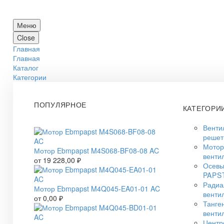
Меню
Close
Главная
Главная
Каталог
Категории
ПОПУЛЯРНОЕ
КАТЕГОРИ
Венти
решет
Мото
Мотор Ebmpapst M4S068-BF08-08 AC
венти
от
19 228,00
₽
Осевы
PAPS
Радиа
Мотор Ebmpapst M4Q045-EA01-01 AC
венти
от
0,00
₽
Танге
венти
Центр