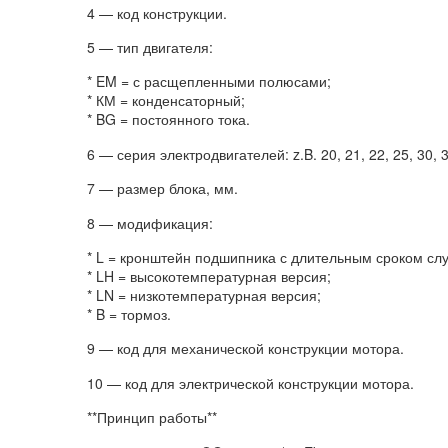
4 — код конструкции.
5 — тип двигателя:
* EM = с расщепленными полюсами;
* КМ = конденсаторный;
* BG = постоянного тока.
6 — серия электродвигателей: z.B. 20, 21, 22, 25, 30, 3
7 — размер блока, мм.
8 — модификация:
* L = кронштейн подшипника с длительным сроком сл
* LH = высокотемпературная версия;
* LN = низкотемпературная версия;
* B = тормоз.
9 — код для механической конструкции мотора.
10 — код для электрической конструкции мотора.
**Принцип работы**