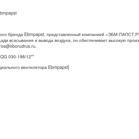
Ebmpapst
кого бренда Ebmpapst, представленный компанией «ЭБМ-ПАПСТ.РУ
и всасывания и вывода воздуха, он обеспечивает высокую произ
ros@oborudrus.ru.
QG 030-198/12**
циального вентилятора Ebmpapst]
: