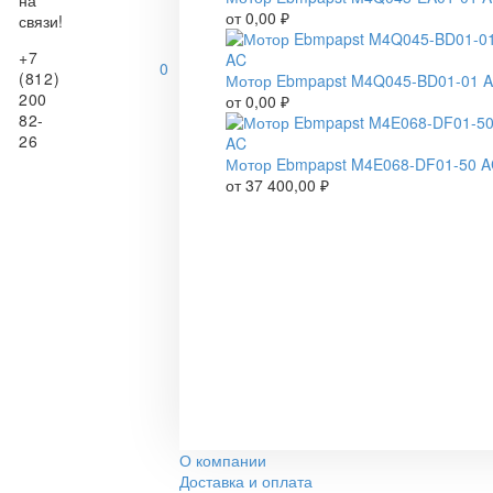
на
от
0,00
₽
связи!
+7
0
(812)
Мотор Ebmpapst M4Q045-BD01-01 
200
от
0,00
₽
82-
26
Мотор Ebmpapst M4E068-DF01-50 
от
37 400,00
₽
О компании
Доставка и оплата