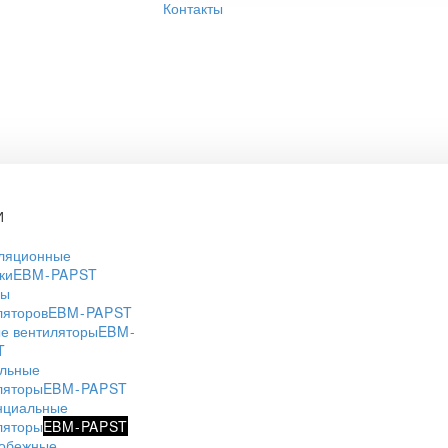
Контакты
И
ляционные
ки
EBM-PAPST
ры
ляторов
EBM-PAPST
е вентиляторы
EBM-
T
льные
ляторы
EBM-PAPST
нциальные
ляторы
EBM-PAPST
обежные