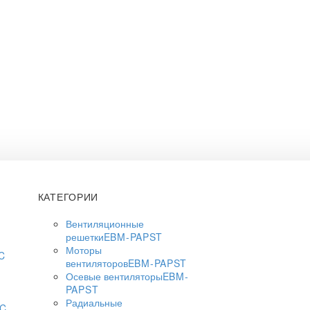
КАТЕГОРИИ
Вентиляционные
решетки
EBM-PAPST
Моторы
C
вентиляторов
EBM-PAPST
Осевые вентиляторы
EBM-
PAPST
Радиальные
AC