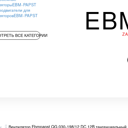
ляторы
EBM-PAPST
EB
родвигатели для
ляторов
EBM-PAPST
Z
ТРЕТЬ ВСЕ КАТЕГОРИИ
ы
Вентилятор Ebmpapst QG 030-198/12 DC 12B тангенциальный