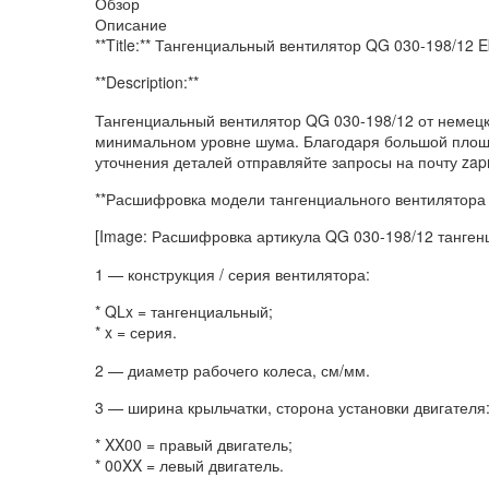
Обзор
Описание
**Title:** Тангенциальный вентилятор QG 030-198/12 
**Description:**
Тангенциальный вентилятор QG 030-198/12 от немец
минимальном уровне шума. Благодаря большой площад
уточнения деталей отправляйте запросы на почту zap
**Расшифровка модели тангенциального вентилятора 
[Image: Расшифровка артикула QG 030-198/12 танген
1 — конструкция / серия вентилятора:
* QLx = тангенциальный;
* x = серия.
2 — диаметр рабочего колеса, см/мм.
3 — ширина крыльчатки, сторона установки двигателя
* XX00 = правый двигатель;
* 00XX = левый двигатель.