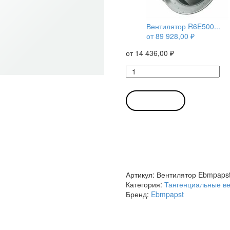
Вентилятор R6E500...
от
89 928,00
₽
от
14 436,00
₽
Количество
товара
Вентилятор
Ebmpapst
В КОРЗИНУ
QG
030-
198/12
DC
12B
тангенциальный
Артикул:
Вентилятор Ebmpapst
Категория:
Тангенциальные в
Бренд:
Ebmpapst