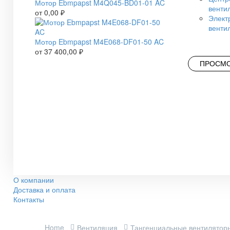
Мотор Ebmpapst M4Q045-BD01-01 AC
венти
от
0,00
₽
Элект
венти
Мотор Ebmpapst M4E068-DF01-50 AC
от
37 400,00
₽
ПРОСМО
О компании
Доставка и оплата
Контакты
Home
Вентиляция
Тангенциальные вентилятор