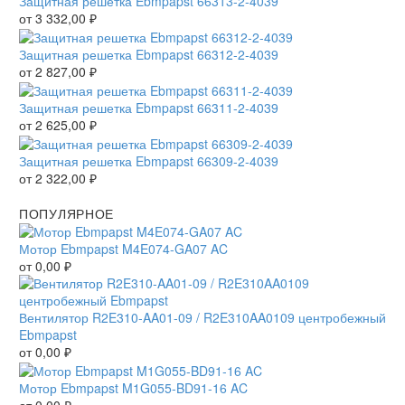
Защитная решетка Ebmpapst 66313-2-4039
от
3 332,00
₽
Защитная решетка Ebmpapst 66312-2-4039
от
2 827,00
₽
Защитная решетка Ebmpapst 66311-2-4039
от
2 625,00
₽
Защитная решетка Ebmpapst 66309-2-4039
от
2 322,00
₽
ПОПУЛЯРНОЕ
Мотор Ebmpapst M4E074-GA07 AC
от
0,00
₽
Вентилятор R2E310-AA01-09 / R2E310AA0109 центробежный
Ebmpapst
от
0,00
₽
Мотор Ebmpapst M1G055-BD91-16 AC