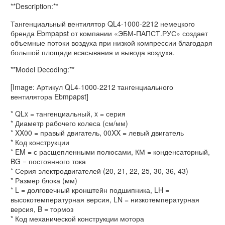
**Description:**
Тангенциальный вентилятор QL4-1000-2212 немецкого
бренда Ebmpapst от компании «ЭБМ-ПАПСТ.РУС» создает
объемные потоки воздуха при низкой компрессии благодаря
большой площади всасывания и вывода воздуха.
**Model Decoding:**
[Image: Артикул QL4-1000-2212 тангенциального
вентилятора Ebmpapst]
* QLx = тангенциальный, x = серия
* Диаметр рабочего колеса (см/мм)
* XX00 = правый двигатель, 00XX = левый двигатель
* Код конструкции
* EM = с расщепленными полюсами, КМ = конденсаторный,
BG = постоянного тока
* Серия электродвигателей (20, 21, 22, 25, 30, 36, 43)
* Размер блока (мм)
* L = долговечный кронштейн подшипника, LH =
высокотемпературная версия, LN = низкотемпературная
версия, B = тормоз
* Код механической конструкции мотора