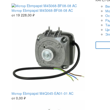
Ве
Мотор Ebmpapst M4S068-BF08-08 AC
Мо
от
19 228,00
₽
Ос
Ра
Та
Це
Эл
Мотор Ebmpapst M4Q045-EA01-01 AC
от
0,00
₽