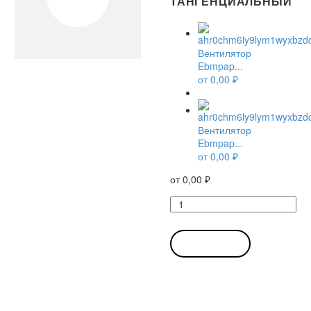
ТАНГЕНЦИАЛЬНЫЙ
Вентилятор
Ebmpap...
от
0,00
₽
Вентилятор
Ebmpap...
от
0,00
₽
от
0,00
₽
Количество
товара
Вентилятор
Ebmpapst
В КОРЗИНУ
QLK45/3030-
3038
тангенциальный