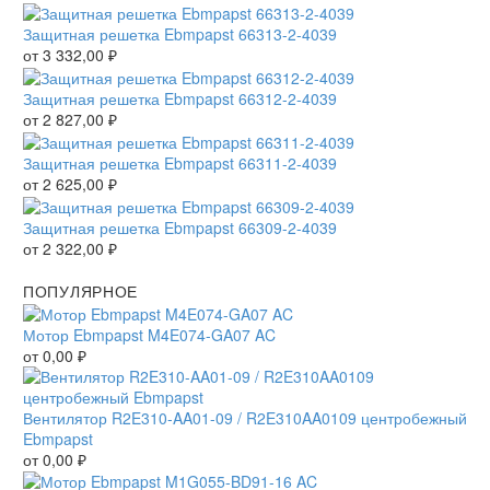
Защитная решетка Ebmpapst 66313-2-4039
от
3 332,00
₽
Защитная решетка Ebmpapst 66312-2-4039
от
2 827,00
₽
Защитная решетка Ebmpapst 66311-2-4039
от
2 625,00
₽
Защитная решетка Ebmpapst 66309-2-4039
от
2 322,00
₽
ПОПУЛЯРНОЕ
Мотор Ebmpapst M4E074-GA07 AC
от
0,00
₽
Вентилятор R2E310-AA01-09 / R2E310AA0109 центробежный
Ebmpapst
от
0,00
₽