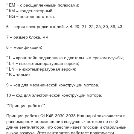
* EM = с расщепленными полюсами;
* КМ = конденсаторный;
* BG = постоянного тока.
6 – серия электродвигателей: z.B. 20, 21, 22, 25, 30, 36, 43.
7 – размер блока, мм.
8 – модификация:
* L = кронштейн подшипника с длительным сроком службы;
* LH = высокотемпературная версия;
* LN = низкотемпературная версия;
* B = тормоз.
9 – код для механической конструкции мотора.
10 – код для электрической конструкции мотора.
**Принцип работы**
Принцип работы QLK45-3030-3038 Ebmpapst заключается в
равномерном перемещении воздушных потоков по всей
длине вентилятора, что обеспечивает плоский и стабильный
выход воздуха. Этот вентилятор работает практически