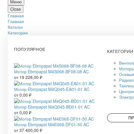
Меню
Close
Главная
Главная
Каталог
Категории
ПОПУЛЯРНОЕ
КАТЕГОРИИ
Вентил
Моторы
Мотор Ebmpapst M4S068-BF08-08 AC
Осевые
от
19 228,00
₽
Радиал
Танген
Мотор Ebmpapst M4Q045-EA01-01 AC
Центро
от
0,00
₽
Электр
Мотор Ebmpapst M4Q045-BD01-01 AC
от
0,00
₽
ПР
Мотор Ebmpapst M4E068-DF01-50 AC
от
37 400,00
₽