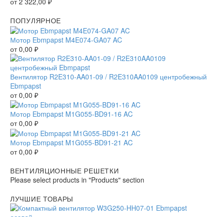
от
2 322,00
₽
ПОПУЛЯРНОЕ
Мотор Ebmpapst M4E074-GA07 AC
от
0,00
₽
Вентилятор R2E310-AA01-09 / R2E310AA0109 центробежный
Ebmpapst
от
0,00
₽
Мотор Ebmpapst M1G055-BD91-16 AC
от
0,00
₽
Мотор Ebmpapst M1G055-BD91-21 AC
от
0,00
₽
ВЕНТИЛЯЦИОННЫЕ РЕШЕТКИ
Please select products in "Products" section
ЛУЧШИЕ ТОВАРЫ