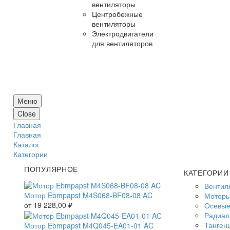
вентиляторы
Центробежные
вентиляторы
Электродвигатели
для вентиляторов
Меню
Close
Главная
Главная
Каталог
Категории
ПОПУЛЯРНОЕ
КАТЕГОРИИ
Вентил
Мотор Ebmpapst M4S068-BF08-08 AC
Моторы
от
19 228,00
₽
Осевые
Радиал
Танген
Мотор Ebmpapst M4Q045-EA01-01 AC