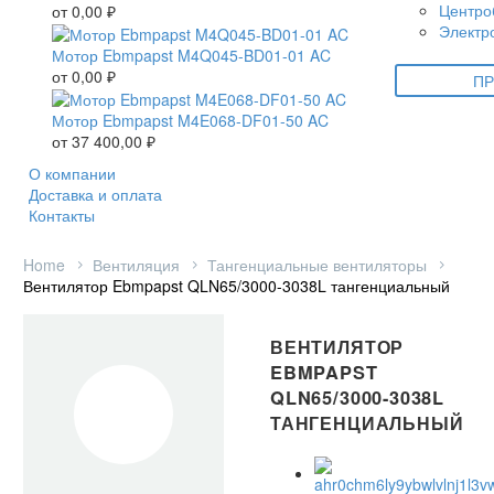
Центро
от
0,00
₽
Электр
Мотор Ebmpapst M4Q045-BD01-01 AC
от
0,00
₽
ПР
Мотор Ebmpapst M4E068-DF01-50 AC
от
37 400,00
₽
О компании
Доставка и оплата
Контакты
Home
Вентиляция
Тангенциальные вентиляторы
Вентилятор Ebmpapst QLN65/3000-3038L тангенциальный
ВЕНТИЛЯТОР
EBMPAPST
QLN65/3000-3038L
ТАНГЕНЦИАЛЬНЫЙ