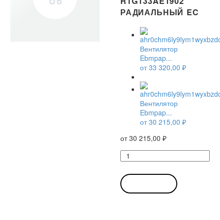
R1G133AE1902
РАДИАЛЬНЫЙ EC
Вентилятор
Ebmpap...
от
33 320,00
₽
Вентилятор
Ebmpap...
от
30 215,00
₽
от
30 215,00
₽
Количество
товара
Вентилятор
Ebmpapst
В КОРЗИНУ
R1G133-
AE19-
02