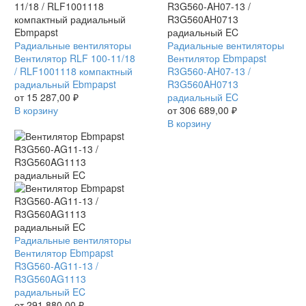
Вентилятор
Радиальные вентиляторы
Вентилятор
Радиальные вентиляторы
RLF
Вентилятор RLF 100-11/18
Ebmpapst
Вентилятор Ebmpapst
100-
/ RLF1001118 компактный
R3G560-
R3G560-AH07-13 /
11/18
радиальный Ebmpapst
AH07-
R3G560AH0713
/
от
15 287,00
₽
13
радиальный EC
RLF1001118
В корзину
/
от
306 689,00
₽
компактный
R3G560AH0713
В корзину
радиальный
радиальный
Ebmpapst
EC
Вентилятор
Радиальные вентиляторы
Ebmpapst
Вентилятор Ebmpapst
R3G560-
R3G560-AG11-13 /
AG11-
R3G560AG1113
13
радиальный EC
/
от
291 880,00
₽