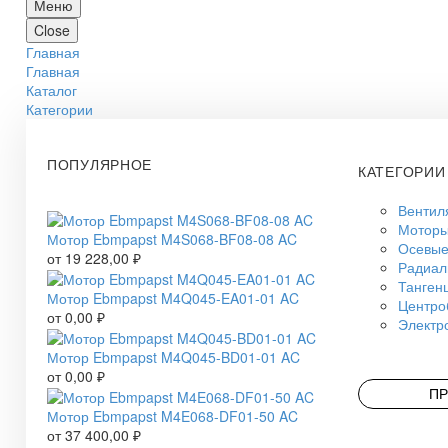
Меню
Close
Главная
Главная
Каталог
Категории
ПОПУЛЯРНОЕ
КАТЕГОРИИ
Вентил
Моторы
Мотор Ebmpapst M4S068-BF08-08 AC
Осевые
от
19 228,00
₽
Радиал
Танген
Мотор Ebmpapst M4Q045-EA01-01 AC
Центро
от
0,00
₽
Электр
Мотор Ebmpapst M4Q045-BD01-01 AC
от
0,00
₽
ПР
Мотор Ebmpapst M4E068-DF01-50 AC
от
37 400,00
₽