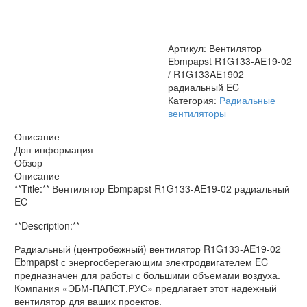
/
R1G133AE1902
радиальный
EC
Артикул:
Вентилятор
Ebmpapst R1G133-AE19-02
/ R1G133AE1902
радиальный EC
Категория:
Радиальные
вентиляторы
Описание
Доп информация
Обзор
Описание
**Title:** Вентилятор Ebmpapst R1G133-AE19-02 радиальный
EC
**Description:**
Радиальный (центробежный) вентилятор R1G133-AE19-02
Ebmpapst с энергосберегающим электродвигателем EC
предназначен для работы с большими объемами воздуха.
Компания «ЭБМ-ПАПСТ.РУС» предлагает этот надежный
вентилятор для ваших проектов.