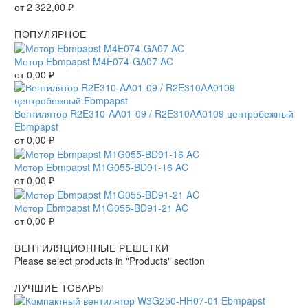
от
2 322,00
₽
ПОПУЛЯРНОЕ
Мотор Ebmpapst M4E074-GA07 AC
от
0,00
₽
Вентилятор R2E310-AA01-09 / R2E310AA0109 центробежный
Ebmpapst
от
0,00
₽
Мотор Ebmpapst M1G055-BD91-16 AC
от
0,00
₽
Мотор Ebmpapst M1G055-BD91-21 AC
от
0,00
₽
ВЕНТИЛЯЦИОННЫЕ РЕШЕТКИ
Please select products in "Products" section
ЛУЧШИЕ ТОВАРЫ