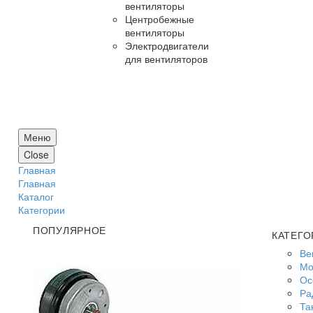
вентиляторы
Центробежные
вентиляторы
Электродвигатели
для вентиляторов
Меню
Close
Главная
Главная
Каталог
Категории
ПОПУЛЯРНОЕ
КАТЕГО
Ве
Мо
Ос
Ра
Та