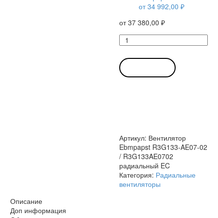
от
34 992,00
₽
от
37 380,00
₽
Количество
товара
Вентилятор
Ebmpapst
В КОРЗИНУ
R3G133-
AE07-
02
/
R3G133AE0702
радиальный
EC
Артикул:
Вентилятор
Ebmpapst R3G133-AE07-02
/ R3G133AE0702
радиальный EC
Категория:
Радиальные
вентиляторы
Описание
Доп информация