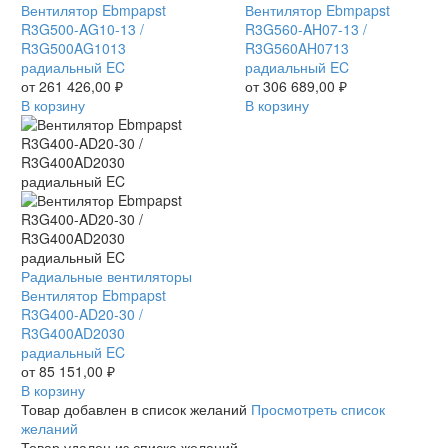
Ebmpapst
Вентилятор Ebmpapst
Ebmpapst
Вентилятор Ebmpapst
R3G500-
R3G500-AG10-13 /
R3G560-
R3G560-AH07-13 /
AG10-
R3G500AG1013
AH07-
R3G560AH0713
13
радиальный EC
13
радиальный EC
/
от
261 426,00
₽
/
от
306 689,00
₽
R3G500AG1013
В корзину
R3G560AH0713
В корзину
радиальный
радиальный
EC
EC
Вентилятор
Радиальные вентиляторы
Ebmpapst
Вентилятор Ebmpapst
R3G400-
R3G400-AD20-30 /
AD20-
R3G400AD2030
30
радиальный EC
/
от
85 151,00
₽
R3G400AD2030
В корзину
радиальный
Товар добавлен в список желаний
Просмотреть список
EC
желаний
Товар удален из списка желаний