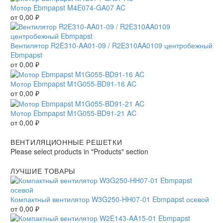
Мотор Ebmpapst M4E074-GA07 AC
от
0,00
₽
Вентилятор R2E310-AA01-09 / R2E310AA0109 центробежный
Ebmpapst
от
0,00
₽
Мотор Ebmpapst M1G055-BD91-16 AC
от
0,00
₽
Мотор Ebmpapst M1G055-BD91-21 AC
от
0,00
₽
ВЕНТИЛЯЦИОННЫЕ РЕШЕТКИ
Please select products in "Products" section
ЛУЧШИЕ ТОВАРЫ
Компактный вентилятор W3G250-HH07-01 Ebmpapst осевой
от
0,00
₽