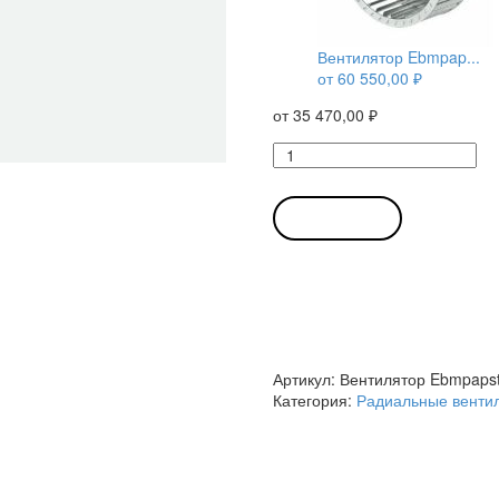
Вентилятор Ebmpap...
от
60 550,00
₽
от
35 470,00
₽
Количество
товара
Вентилятор
Ebmpapst
В КОРЗИНУ
R3G175-
AF01-
02
/
R3G175AF0102
радиальный
EC
Артикул:
Вентилятор Ebmpaps
Категория:
Радиальные венти