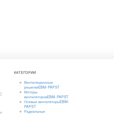
КАТЕГОРИИ
Вентиляционные
решетки
EBM-PAPST
Моторы
C
вентиляторов
EBM-PAPST
Осевые вентиляторы
EBM-
PAPST
Радиальные
AC