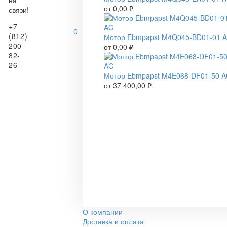
на
от
0,00
₽
связи!
+7
0
(812)
Мотор Ebmpapst M4Q045-BD01-01 
200
от
0,00
₽
82-
26
Мотор Ebmpapst M4E068-DF01-50 
от
37 400,00
₽
О компании
Доставка и оплата