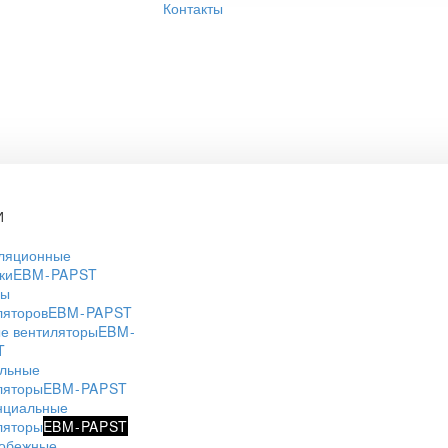
Контакты
И
ляционные
ки
EBM-PAPST
ры
ляторов
EBM-PAPST
е вентиляторы
EBM-
T
льные
ляторы
EBM-PAPST
нциальные
ляторы
EBM-PAPST
обежные