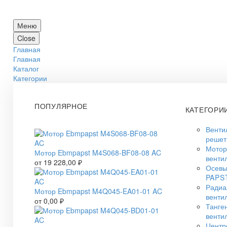
Меню
Close
Главная
Главная
Каталог
Категории
ПОПУЛЯРНОЕ
КАТЕГОРИ
Венти
решет
Мото
Мотор Ebmpapst M4S068-BF08-08 AC
венти
от
19 228,00
₽
Осевы
PAPS
Радиа
Мотор Ebmpapst M4Q045-EA01-01 AC
венти
от
0,00
₽
Танге
венти
Центр