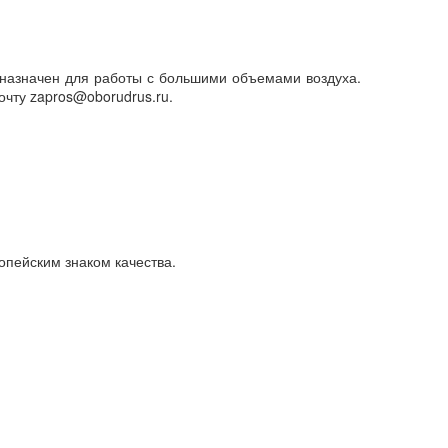
назначен для работы с большими объемами воздуха.
чту zapros@oborudrus.ru.
опейским знаком качества.