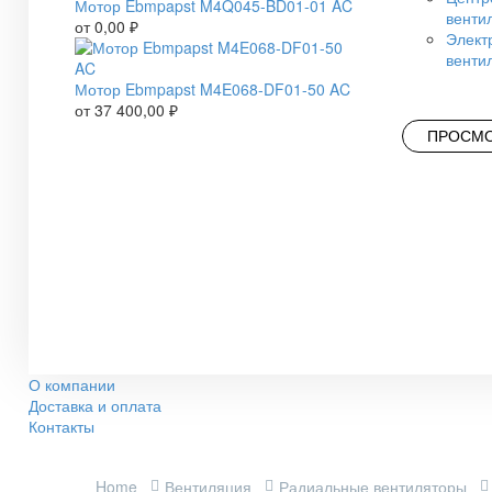
Мотор Ebmpapst M4Q045-BD01-01 AC
венти
от
0,00
₽
Элект
венти
Мотор Ebmpapst M4E068-DF01-50 AC
от
37 400,00
₽
ПРОСМО
О компании
Доставка и оплата
Контакты
Home
Вентиляция
Радиальные вентиляторы