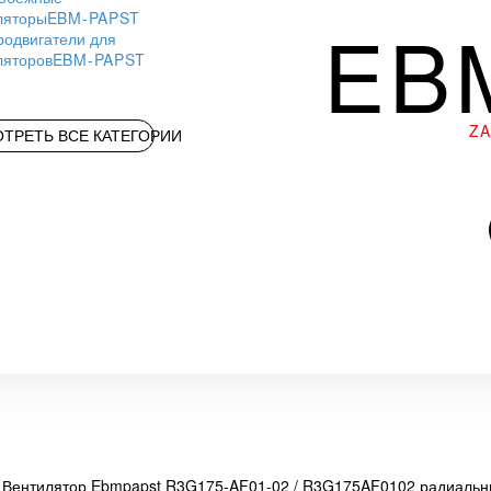
ляторы
EBM-PAPST
EB
родвигатели для
ляторов
EBM-PAPST
Z
ТРЕТЬ ВСЕ КАТЕГОРИИ
Вентилятор Ebmpapst R3G175-AF01-02 / R3G175AF0102 радиаль