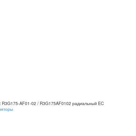
t R3G175-AF01-02 / R3G175AF0102 радиальный EC
ляторы