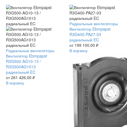
Вентилятор
Радиальные вентиляторы
Ebmpapst
Вентилятор Ebmpapst
R3G400-
R3G400-PA27-03
PA27-
радиальный EC
03
от
199 100,00
₽
Вентилятор
Радиальные вентиляторы
радиальный
В корзину
Ebmpapst
Вентилятор Ebmpapst
EC
R3G500-
R3G500-AG10-13 /
AG10-
R3G500AG1013
13
радиальный EC
/
от
261 426,00
₽
R3G500AG1013
В корзину
радиальный
EC