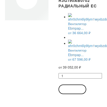
R3G190AB0702
РАДИАЛЬНЫЙ EC
Вентилятор
Ebmpap...
от
36 664,00
₽
Вентилятор
Ebmpap...
от
67 596,00
₽
от
39 052,00
₽
Количество
товара
Вентилятор
Ebmpapst
В КОРЗИНУ
R3G190-
AB07-
02