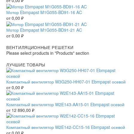
от
0,00
₽
Мотор Ebmpapst M1G055-BD91-16 AC
от
0,00
₽
Мотор Ebmpapst M1G055-BD91-21 AC
от
0,00
₽
ВЕНТИЛЯЦИОННЫЕ РЕШЕТКИ
Please select products in "Products" section
ЛУЧШИЕ ТОВАРЫ
Компактный вентилятор W3G250-HH07-01 Ebmpapst осевой
от
0,00
₽
Компактный вентилятор W2E143-AA15-01 Ebmpapst осевой
от
12 890,00
₽
Компактный вентилятор W2E142-CC15-16 Ebmpapst осевой
от
0,00
₽