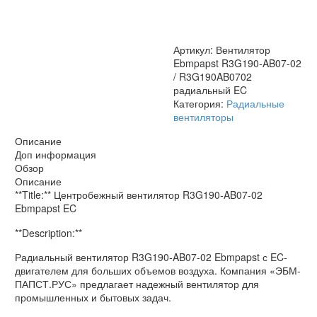
/
R3G190AB0702
радиальный
EC
Артикул:
Вентилятор
Ebmpapst R3G190-AB07-02
/ R3G190AB0702
радиальный EC
Категория:
Радиальные
вентиляторы
Описание
Доп информация
Обзор
Описание
**Title:** Центробежный вентилятор R3G190-AB07-02
Ebmpapst EC
**Description:**
Радиальный вентилятор R3G190-AB07-02 Ebmpapst с EC-
двигателем для больших объемов воздуха. Компания «ЭБМ-
ПАПСТ.РУС» предлагает надежный вентилятор для
промышленных и бытовых задач.