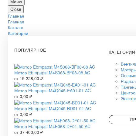
Меню
Close
Главная
Главная
Каталог
Категории
ПОПУЛЯРНОЕ
КАТЕГОРИИ
Вентил
Моторы
Мотор Ebmpapst M4S068-BF08-08 AC
Осевые
от
19 228,00
₽
Радиал
Танген
Мотор Ebmpapst M4Q045-EA01-01 AC
Центро
от
0,00
₽
Электр
Мотор Ebmpapst M4Q045-BD01-01 AC
от
0,00
₽
ПР
Мотор Ebmpapst M4E068-DF01-50 AC
от
37 400,00
₽