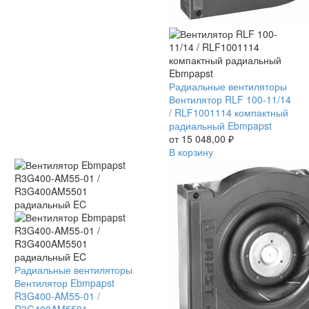
Вентилятор
Радиальные вентиляторы
RLF
Вентилятор RLF 100-11/14
100-
/ RLF1001114 компактный
11/14
радиальный Ebmpapst
/
от
15 048,00
₽
RLF1001114
В корзину
компактный
радиальный
Ebmpapst
Вентилятор
Радиальные вентиляторы
Ebmpapst
Вентилятор Ebmpapst
R3G400-
R3G400-AM55-01 /
AM55-
R3G400AM5501