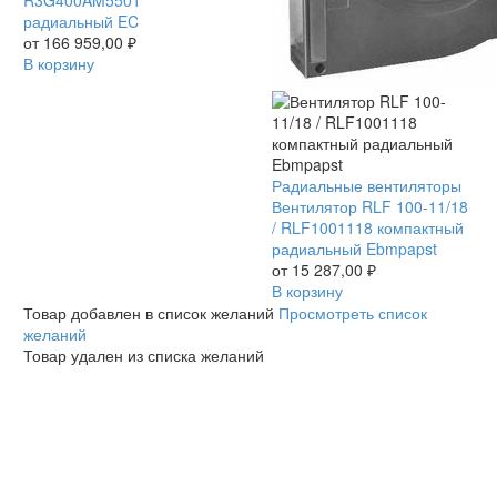
01
радиальный EC
/
от
166 959,00
₽
R3G400AM5501
В корзину
радиальный
EC
Вентилятор
Радиальные вентиляторы
RLF
Вентилятор RLF 100-11/18
100-
/ RLF1001118 компактный
11/18
радиальный Ebmpapst
/
от
15 287,00
₽
RLF1001118
В корзину
компактный
Товар добавлен в список желаний
Просмотреть список
радиальный
желаний
Ebmpapst
Товар удален из списка желаний