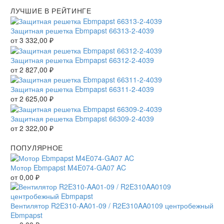
ЛУЧШИЕ В РЕЙТИНГЕ
Защитная решетка Ebmpapst 66313-2-4039
от
3 332,00
₽
Защитная решетка Ebmpapst 66312-2-4039
от
2 827,00
₽
Защитная решетка Ebmpapst 66311-2-4039
от
2 625,00
₽
Защитная решетка Ebmpapst 66309-2-4039
от
2 322,00
₽
ПОПУЛЯРНОЕ
Мотор Ebmpapst M4E074-GA07 AC
от
0,00
₽
Вентилятор R2E310-AA01-09 / R2E310AA0109 центробежный
Ebmpapst