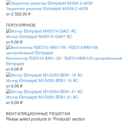
Защитная решетка Ebmpapst 66309-2-4039
от
2 322,00
₽
ПОПУЛЯРНОЕ
Мотор Ebmpapst M4E074-GA07 AC
от
0,00
₽
Вентилятор R2E310-AA01-09 / R2E310AA0109 центробежный
Ebmpapst
от
0,00
₽
Мотор Ebmpapst M1G055-BD91-16 AC
от
0,00
₽
Мотор Ebmpapst M1G055-BD91-21 AC
от
0,00
₽
ВЕНТИЛЯЦИОННЫЕ РЕШЕТКИ
Please select products in "Products" section