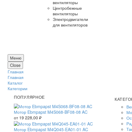
вентиляторы
Центробежные
вентиляторы
Электродвигатели
для вентиляторов
Меню
Close
Главная
Главная
Каталог
Категории
ПОПУЛЯРНОЕ
КАТЕГО
Ве
Мотор Ebmpapst M4S068-BF08-08 AC
Мо
от
19 228,00
₽
Ос
Ра
Та
Мотор Ebmpapst M4Q045-EA01-01 AC