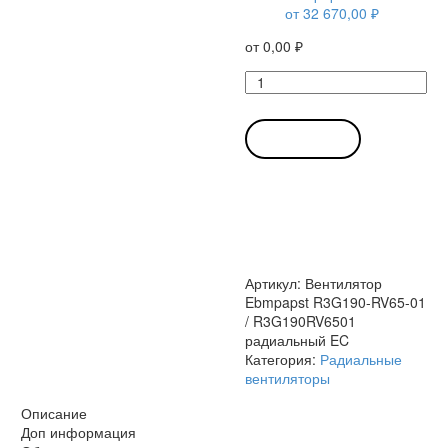
от
32 670,00
₽
от
0,00
₽
Количество
товара
Вентилятор
Ebmpapst
В КОРЗИНУ
R3G190-
RV65-
01
/
R3G190RV6501
радиальный
EC
Артикул:
Вентилятор
Ebmpapst R3G190-RV65-01
/ R3G190RV6501
радиальный EC
Категория:
Радиальные
вентиляторы
Описание
Доп информация