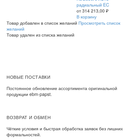
13
радиальный EC
/
от
314 213,00
₽
R3G630AA1213
В корзину
радиальный
Товар добавлен в список желаний
Просмотреть список
EC
желаний
Товар удален из списка желаний
НОВЫЕ ПОСТАВКИ
Постоянное обновление ассортимента оригинальной
продукции ebm-papst.
ВОЗВРАТ И ОБМЕН
Чёткие условия и быстрая обработка заявок без лишних
формальностей.