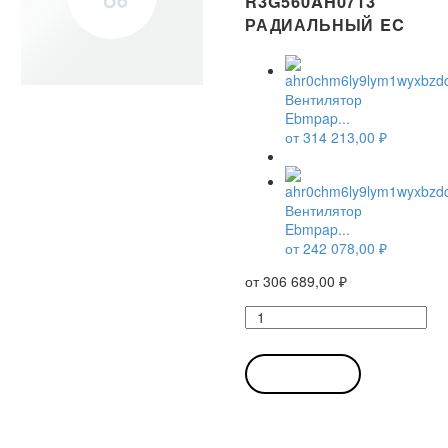
R3G560AH0713
РАДИАЛЬНЫЙ EC
Вентилятор
Ebmpap...
от
314 213,00
₽
Вентилятор
Ebmpap...
от
242 078,00
₽
от
306 689,00
₽
Количество
товара
Вентилятор
Ebmpapst
В КОРЗИНУ
R3G560-
AH07-
13