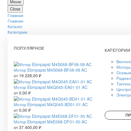
Меню
Close
Главная
Главная
Каталог
Категории
ПОПУЛЯРНОЕ
КАТЕГОРИИ
Вентил
Моторы
Мотор Ebmpapst M4S068-BF08-08 AC
Осевые
от
19 228,00
₽
Радиал
Танген
Мотор Ebmpapst M4Q045-EA01-01 AC
Центро
от
0,00
₽
Электр
Мотор Ebmpapst M4Q045-BD01-01 AC
от
0,00
₽
ПР
Мотор Ebmpapst M4E068-DF01-50 AC
от
37 400,00
₽