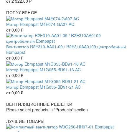
от
2 322,00
₽
ПОПУЛЯРНОЕ
Мотор Ebmpapst M4E074-GA07 AC
от
0,00
₽
Вентилятор R2E310-AA01-09 / R2E310AA0109 центробежный
Ebmpapst
от
0,00
₽
Мотор Ebmpapst M1G055-BD91-16 AC
от
0,00
₽
Мотор Ebmpapst M1G055-BD91-21 AC
от
0,00
₽
ВЕНТИЛЯЦИОННЫЕ РЕШЕТКИ
Please select products in "Products" section
ЛУЧШИЕ ТОВАРЫ