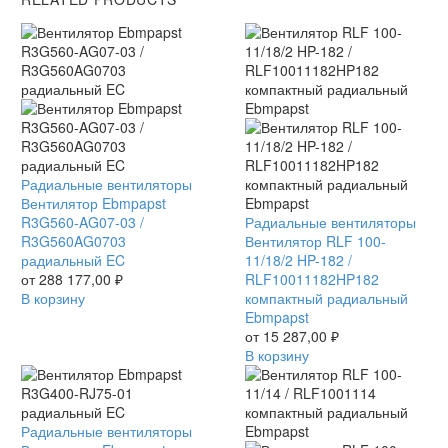
Вентилятор
Радиальные вентиляторы
Ebmpapst
Вентилятор Ebmpapst
R3G560-
R3G560-AG07-03 /
Вентилятор
Радиальные вентиляторы
AG07-
R3G560AG0703
RLF
Вентилятор RLF 100-
03
радиальный EC
100-
11/18/2 HP-182 /
/
от
288 177,00
₽
11/18/2
RLF10011182HP182
R3G560AG0703
В корзину
HP-
компактный радиальный
радиальный
182
Ebmpapst
EC
/
от
15 287,00
₽
RLF10011182HP182
В корзину
компактный
радиальный
Ebmpapst
Вентилятор
Радиальные вентиляторы