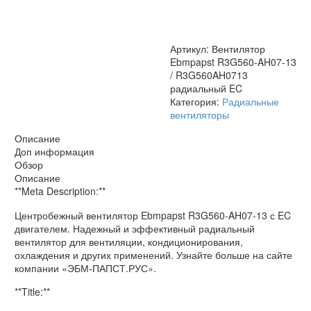
/
R3G560AH0713
радиальный
EC
Артикул:
Вентилятор
Ebmpapst R3G560-AH07-13
/ R3G560AH0713
радиальный EC
Категория:
Радиальные
вентиляторы
Описание
Доп информация
Обзор
Описание
**Meta Description:**
Центробежный вентилятор Ebmpapst R3G560-AH07-13 с EC
двигателем. Надежный и эффективный радиальный
вентилятор для вентиляции, кондиционирования,
охлаждения и других применений. Узнайте больше на сайте
компании «ЭБМ-ПАПСТ.РУС».
**Title:**