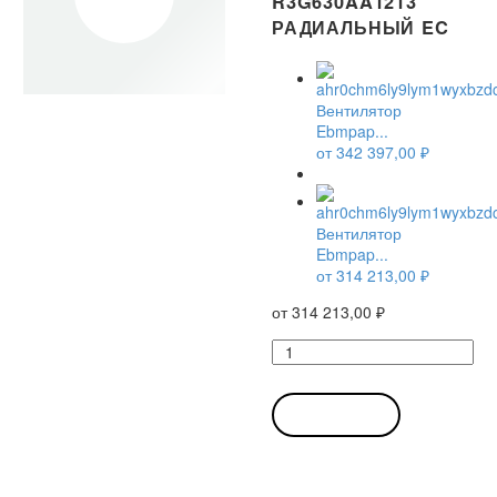
R3G630AA1213
РАДИАЛЬНЫЙ EC
Вентилятор
Ebmpap...
от
342 397,00
₽
Вентилятор
Ebmpap...
от
314 213,00
₽
от
314 213,00
₽
Количество
товара
Вентилятор
Ebmpapst
В КОРЗИНУ
R3G630-
AA12-
13