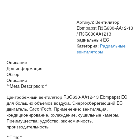
/
R3G630AA1213
радиальный
EC
Артикул:
Вентилятор
Ebmpapst R3G630-AA12-13
/ R3G630AA1213
радиальный EC
Категория:
Радиальные
вентиляторы
Описание
Доп информация
Обзор
Описание
**Meta Description:**
Центробежный вентилятор R3G630-AA12-13 Ebmpapst EC
для больших объемов воздуха. Энергосберегающий EC
двигатель, GreenTech. Применение: вентиляция,
кондиционирование, охлаждение, сушильные камеры.
Преимущества: удобство, экономичность,
производительность.
**Title:**