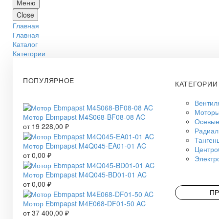
Меню
Close
Главная
Главная
Каталог
Категории
ПОПУЛЯРНОЕ
КАТЕГОРИИ
Вентил
Моторы
Мотор Ebmpapst M4S068-BF08-08 AC
Осевые
от
19 228,00
₽
Радиал
Танген
Мотор Ebmpapst M4Q045-EA01-01 AC
Центро
от
0,00
₽
Электр
Мотор Ebmpapst M4Q045-BD01-01 AC
от
0,00
₽
ПР
Мотор Ebmpapst M4E068-DF01-50 AC
от
37 400,00
₽