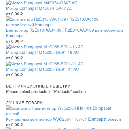
Мотор Ebmpapst M4E074-GA07 AC
от
0,00
₽
Вентилятор R2E310-AA01-09 / R2E310AA0109 центробежный
Ebmpapst
от
0,00
₽
Мотор Ebmpapst M1G055-BD91-16 AC
от
0,00
₽
Мотор Ebmpapst M1G055-BD91-21 AC
от
0,00
₽
ВЕНТИЛЯЦИОННЫЕ РЕШЕТКИ
Please select products in "Products" section
ЛУЧШИЕ ТОВАРЫ
Компактный вентилятор W3G250-HH07-01 Ebmpapst осевой
от
0,00
₽