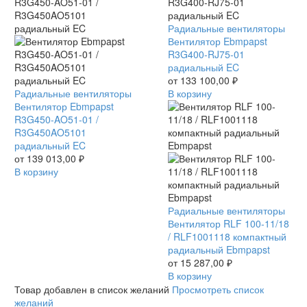
EC
EC
Вентилятор
Радиальные вентиляторы
Ebmpapst
Вентилятор Ebmpapst
R3G400-
R3G400-RJ75-01
RJ75-
радиальный EC
01
от
133 100,00
₽
Вентилятор
Радиальные вентиляторы
радиальный
В корзину
Ebmpapst
Вентилятор Ebmpapst
EC
R3G450-
R3G450-AO51-01 /
AO51-
R3G450AO5101
01
радиальный EC
/
от
139 013,00
₽
R3G450AO5101
В корзину
радиальный
EC
Вентилятор
Радиальные вентиляторы
RLF
Вентилятор RLF 100-11/18
100-
/ RLF1001118 компактный
11/18
радиальный Ebmpapst
/
от
15 287,00
₽
RLF1001118
В корзину
компактный
Товар добавлен в список желаний
Просмотреть список
радиальный
желаний