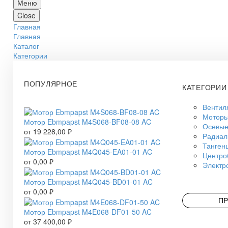
Меню
Close
Главная
Главная
Каталог
Категории
ПОПУЛЯРНОЕ
КАТЕГОРИИ
Вентил
Моторы
Мотор Ebmpapst M4S068-BF08-08 AC
Осевые
от
19 228,00
₽
Радиал
Танген
Мотор Ebmpapst M4Q045-EA01-01 AC
Центро
от
0,00
₽
Электр
Мотор Ebmpapst M4Q045-BD01-01 AC
от
0,00
₽
ПР
Мотор Ebmpapst M4E068-DF01-50 AC
от
37 400,00
₽