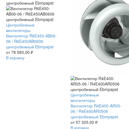
Вентилятор
Центробежные
R6E450-
вентиляторы
AB06-
Вентилятор R6E450-AB06-
06
06 / R6E450AB0606
/
центробежный Ebmpapst
R6E450AB0606
от
78 583,00
₽
центробежный
В корзину
Ebmpapst
Вентилятор
Центробежные
R4E400-
вентиляторы
AR05-
Вентилятор R4E400-AR05-
06
06 / R4E400AR0506
/
центробежный Ebmpapst
R4E400AR0506
от
57 325,00
₽
центробежный
В корзину