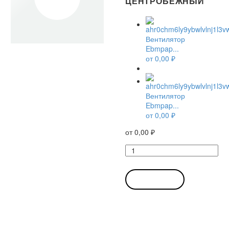
ЦЕНТРОБЕЖНЫЙ
Вентилятор
Ebmpap...
от
0,00
₽
Вентилятор
Ebmpap...
от
0,00
₽
от
0,00
₽
Количество
товара
Вентилятор
Ebmpapst
В КОРЗИНУ
RER220-
43-
18-
2TDO
центробежный