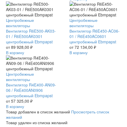
Ebmpapst
Вентилятор
Центробежные
Вентилятор
Центробежные
R6E500-
вентиляторы
R6E450-
вентиляторы
AK03-
Вентилятор R6E500-AK03-
AC06-
Вентилятор R6E450-AC06-
01
01 / R6E500AK0301
01
01 / R6E450AC0601
/
центробежный Ebmpapst
/
центробежный Ebmpapst
R6E500AK0301
от
89 928,00
₽
R6E450AC0601
от
72 134,00
₽
центробежный
В корзину
центробежный
В корзину
Ebmpapst
Ebmpapst
Вентилятор
Центробежные
R4E400-
вентиляторы
AN09-
Вентилятор R4E400-AN09-
06
06 / R4E400AN0906
/
центробежный Ebmpapst
R4E400AN0906
от
57 325,00
₽
центробежный
В корзину
Ebmpapst
Товар добавлен в список желаний
Просмотреть список
желаний
Товар удален из списка желаний