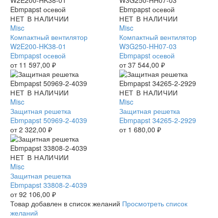
Компактный
НЕТ В НАЛИЧИИ
Компактный
НЕТ В НАЛИЧИИ
вентилятор
Misc
вентилятор
Misc
W2E200-
Компактный вентилятор
W3G250-
Компактный вентилятор
HK38-
W2E200-HK38-01
HH07-
W3G250-HH07-03
01
Ebmpapst осевой
03
Ebmpapst осевой
Ebmpapst
от
11 597,00
₽
Ebmpapst
от
37 544,00
₽
осевой
осевой
Защитная
НЕТ В НАЛИЧИИ
Защитная
НЕТ В НАЛИЧИИ
решетка
Misc
решетка
Misc
Ebmpapst
Защитная решетка
Ebmpapst
Защитная решетка
50969-
Ebmpapst 50969-2-4039
34265-
Ebmpapst 34265-2-2929
2-
от
2 322,00
₽
2-
от
1 680,00
₽
4039
2929
Защитная
НЕТ В НАЛИЧИИ
решетка
Misc
Ebmpapst
Защитная решетка
33808-
Ebmpapst 33808-2-4039
2-
от
92 106,00
₽
4039
Товар добавлен в список желаний
Просмотреть список
желаний