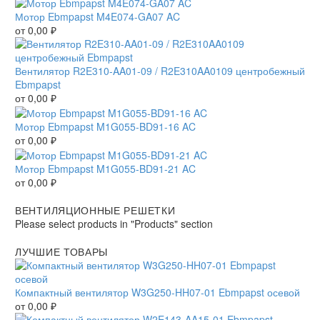
Мотор Ebmpapst M4E074-GA07 AC
от
0,00
₽
Вентилятор R2E310-AA01-09 / R2E310AA0109 центробежный
Ebmpapst
от
0,00
₽
Мотор Ebmpapst M1G055-BD91-16 AC
от
0,00
₽
Мотор Ebmpapst M1G055-BD91-21 AC
от
0,00
₽
ВЕНТИЛЯЦИОННЫЕ РЕШЕТКИ
Please select products in "Products" section
ЛУЧШИЕ ТОВАРЫ
Компактный вентилятор W3G250-HH07-01 Ebmpapst осевой
от
0,00
₽