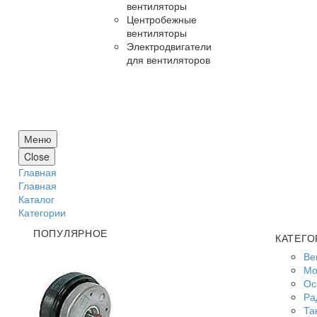
вентиляторы
Центробежные
вентиляторы
Электродвигатели
для вентиляторов
Меню
Close
Главная
Главная
Каталог
Категории
ПОПУЛЯРНОЕ
КАТЕГО
Ве
Мо
Ос
Ра
Та